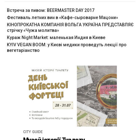
Встреча за пивом: BEERMASTER DAY 2017
Фестиваль летних вин в «Кафе-сыроварне Мацони»
КІНОПРОКАТНА КОМПАНІЯ ВОЛЬГА УКРАЇНА ПРЕДСТАВЛЯЄ
стрічку «Чужа молитва»
Кураж Night Market: маленькая Индия в Киеве
KYIV VEGAN BOOM: у Києві медики проведуть лекції про
вегетаріанство
CITY GUIDE