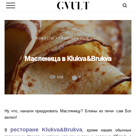
НОВОСТИ
17 ФЕВРАЛЯ 2015, 11:11
Масленица в Klukva&Brukva
608
0
Ну что, начали праздновать Масляницу? Блины из печи- сам Бог
велел!
ресторане Klukva&Brukva
В
, кроме наших обычных