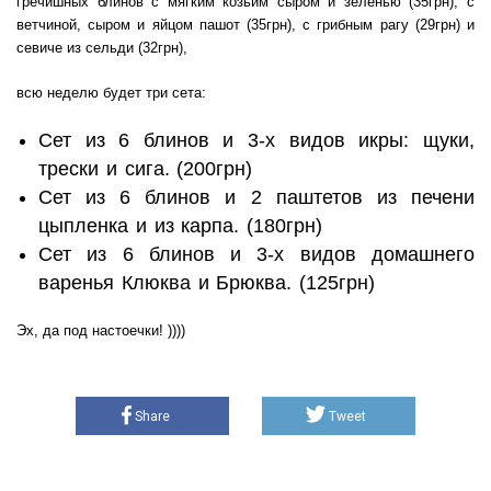
гречишных блинов с мягким козьим сыром и зеленью (35грн), с
ветчиной, сыром и яйцом пашот (35грн), с грибным рагу (29грн) и
севиче из сельди (32грн),
всю неделю будет три сета:
Сет из 6 блинов и 3-х видов икры: щуки,
трески и сига. (200грн)
Сет из 6 блинов и 2 паштетов из печени
цыпленка и из карпа. (180грн)
Сет из 6 блинов и 3-х видов домашнего
варенья Клюква и Брюква. (125грн)
Эх, да под настоечки! ))))
Share
Tweet