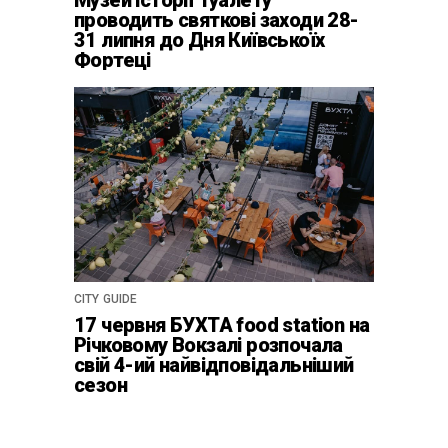
Музей історії Туалету
проводить святкові заходи 28-
31 липня до Дня Київськоїх
Фортеці
CITY GUIDE
17 червня БУХТА food station на
Річковому Вокзалі розпочала
свій 4-ий найвідповідальніший
сезон