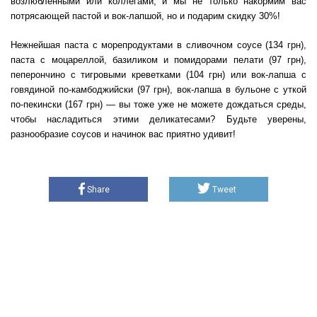
возлюбленными или коллегами, и мы не только накормим вас
потрясающей пастой и вок-лапшой, но и подарим скидку 30%!
Нежнейшая паста с морепродуктами в сливочном соусе (134 грн),
паста с моцареллой, базиликом и помидорами пелати (97 грн),
пеперончино с тигровыми креветками (104 грн) или вок-лапша с
говядиной по-камбоджийски (97 грн), вок-лапша в бульоне с уткой
по-пекински (167 грн) — вы тоже уже не можете дождаться среды,
чтобы насладиться этими деликатесами? Будьте уверены,
разнообразие соусов и начинок вас приятно удивит!
Share
Tweet