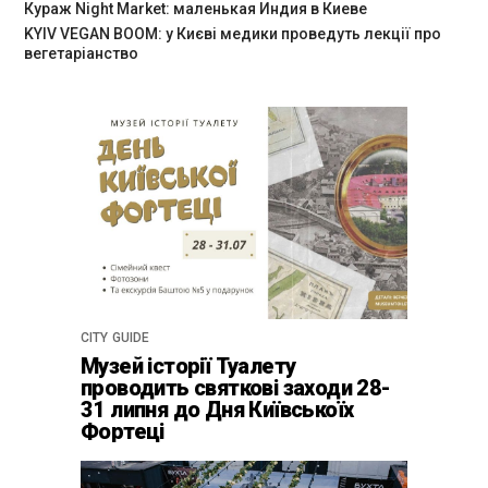
Кураж Night Market: маленькая Индия в Киеве
KYIV VEGAN BOOM: у Києві медики проведуть лекції про
вегетаріанство
CITY GUIDE
Музей історії Туалету
проводить святкові заходи 28-
31 липня до Дня Київськоїх
Фортеці