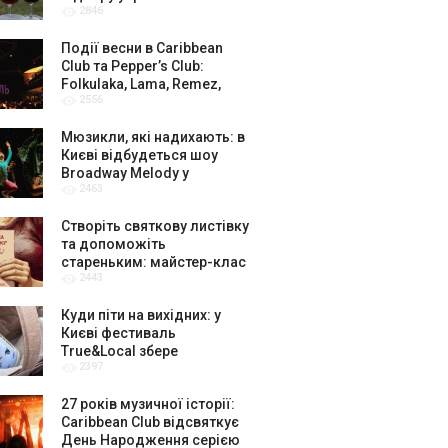
2846
амбасадорів
Події весни в Caribbean
Club та Pepper’s Club:
Folkulaka, Lama, Remez,
2556
вар’єте «Рояль» і триб’ют-
шоу
Мюзикли, які надихають: в
Києві відбудеться шоу
Broadway Melody у
2463
виконанні юних артистів
Broadway Kids Studio
Створіть святкову листівку
та допоможіть
стареньким: майстер-клас
2443
від БФ «Юлині Бабусі» на
«Арт-завод Платформа»
Куди піти на вихідних: у
Києві фестиваль
True&Local збере
2397
крафтярів, лекторів і гурт
«ЩукаРиба»
27 років музичної історії:
Caribbean Club відсвяткує
День Народження серією