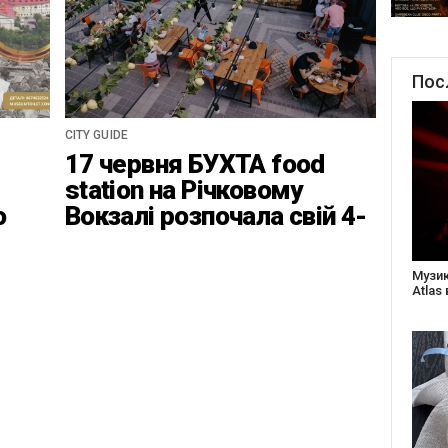
Пос
CITY GUIDE
17 червня БУХТА food
station на Річковому
о
Вокзалі розпочала свій 4-
ці
ий найвідповідальніший
сезон
Створ
старе
Бабус