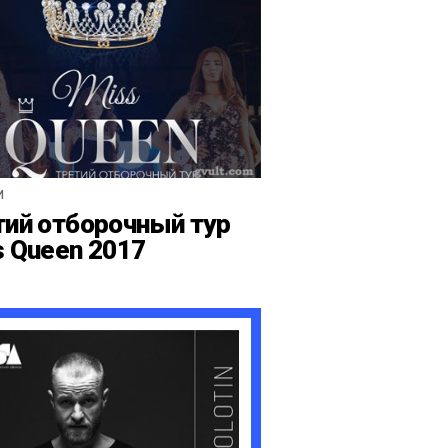
И
тий отборочный тур
s Queen 2017