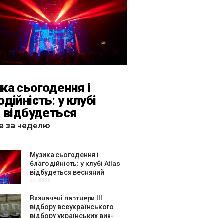
ка сьогодення і
одійність: у клубі
s відбудеться
яний «ГОМІН»
е за неделю
Музика сьогодення і
благодійність: у клубі Atlas
відбудеться весняний
3836
«ГОМІН»
Визначені партнери ІІІ
відбору всеукраїнського
відбору українських вин-