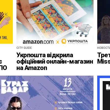
CITY GUIDE
НОВОСТ
Укрпошта відкрила
Тре
є
офіційний онлайн-магазин
Mis
ВПО
на Amazon