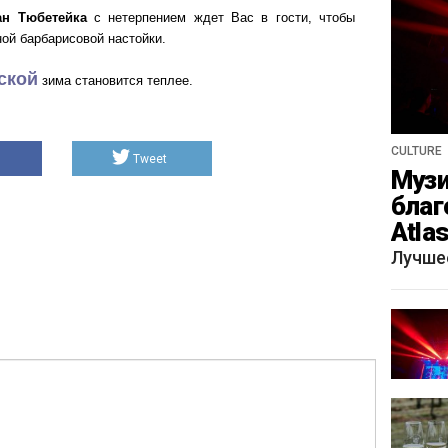
н Тюбетейка
с нетерпением ждет Вас в гости, чтобы
ой барбарисовой настойки.
ской
зима становится теплее.
CULTURE
Tweet
Музи
благ
Atla
весн
Лучше