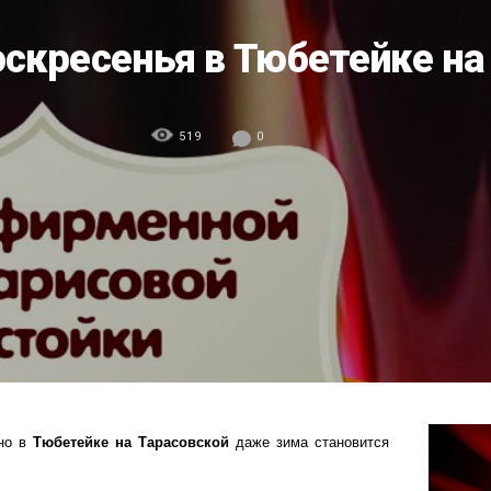
скресенья в Тюбетейке на 
519
0
но в
Тюбетейке на Тарасовской
даже зима становится