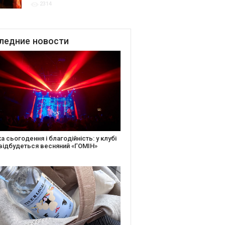
2314
благодійних подій
ледние
новости
іть святкову листівку та допоможіть
ньким: майстер-клас від БФ «Юлині
і» на «Арт-завод Платформа»