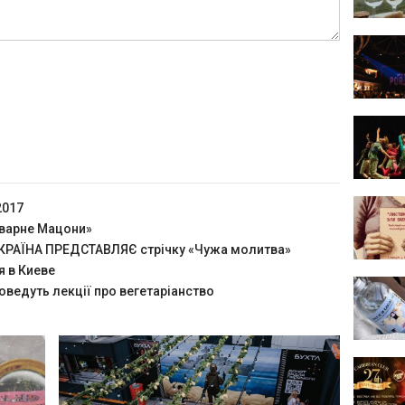
2017
оварне Мацони»
РАЇНА ПРЕДСТАВЛЯЄ стрічку «Чужа молитва»
я в Киеве
оведуть лекції про вегетаріанство