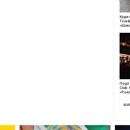
27 ро
відс
благо
Докум
англі
Канад
БОЛ