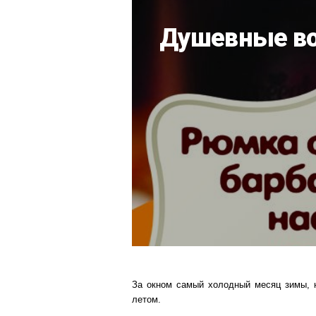
Душевные во
За окном самый холодный месяц зимы, 
летом.