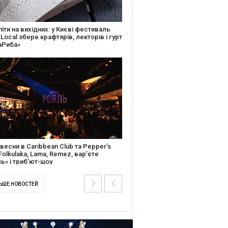
ків музичної історії: Caribbean Club
вяткує День Народження серією
дійних подій
ентальний фільм “Будинок “Слово”
йською покажуть в країнах Європи,
і та США
ЬШЕ НОВОСТЕЙ