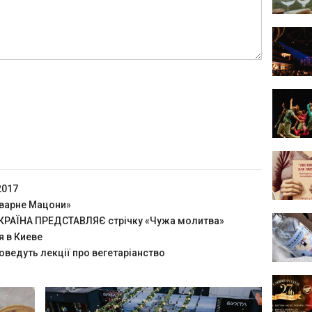
2017
оварне Мацони»
РАЇНА ПРЕДСТАВЛЯЄ стрічку «Чужа молитва»
я в Киеве
оведуть лекції про вегетаріанство