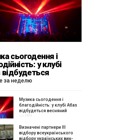
ка сьогодення і
одійність: у клубі
s відбудеться
яний «ГОМІН»
е за неделю
Музика сьогодення і
благодійність: у клубі Atlas
відбудеться весняний
3836
«ГОМІН»
Визначені партнери ІІІ
відбору всеукраїнського
відбору українських вин-