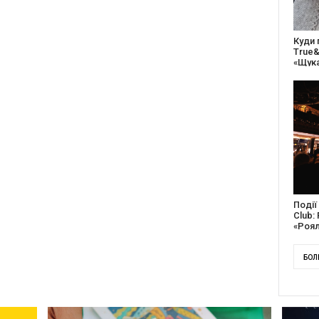
27 ро
відс
благо
Докум
англі
Канад
БОЛ