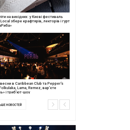
ків музичної історії: Caribbean Club
вяткує День Народження серією
дійних подій
ентальний фільм “Будинок “Слово”
йською покажуть в країнах Європи,
і та США
ЬШЕ НОВОСТЕЙ