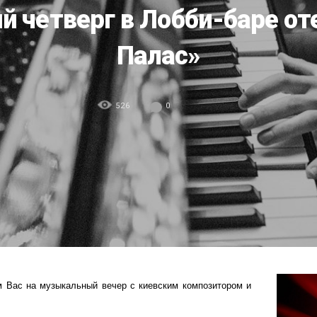
 четверг в Лобби-баре от
Палас»
526
0
 Вас на музыкальный вечер с киевским композитором и