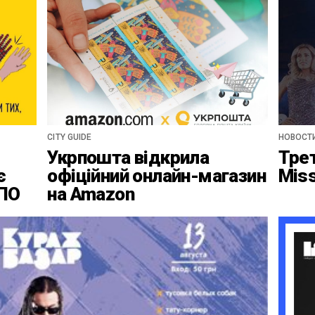
CITY GUIDE
НОВОСТ
Укрпошта відкрила
Тре
є
офіційний онлайн-магазин
Mis
ВПО
на Amazon