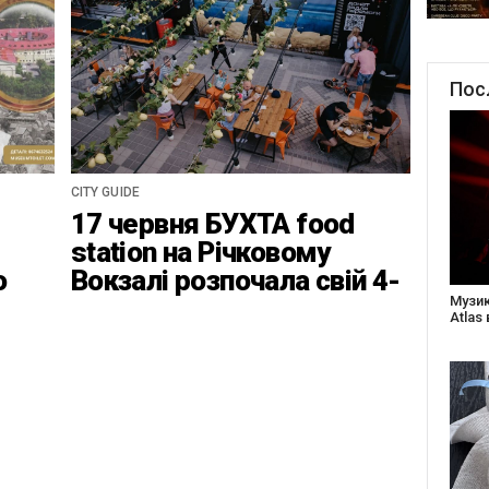
Пос
CITY GUIDE
17 червня БУХТА food
station на Річковому
о
Вокзалі розпочала свій 4-
ці
ий найвідповідальніший
Створ
старе
сезон
Бабус