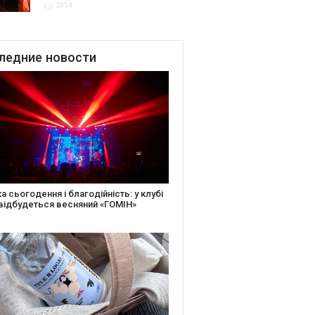
2314
благодійних подій
ледние
новости
іть святкову листівку та допоможіть
ньким: майстер-клас від БФ «Юлині
і» на «Арт-завод Платформа»