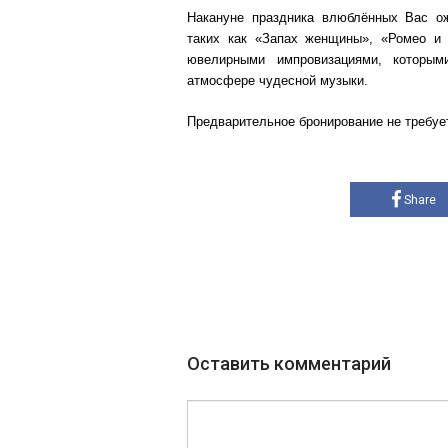
Накануне праздника влюблённых Вас о
таких как «Запах женщины», «Ромео и 
ювелирными импровизациями, которым
атмосфере чудеcной музыки.
Предварительное бронирование не требуе
Share
Оставить комментарий