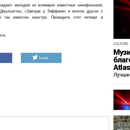
жидают мелодии из всемирно известных кинофильмов,
Джульетта», «Завтрак у Тиффани» и многих других с
и так известен маэстро. Проведите этот четверг в
тся.
CULTURE
Музи
благ
Tweet
Atla
весн
Лучше