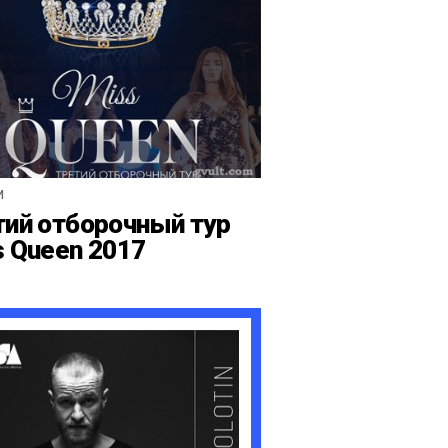
И
тий отборочный тур
s Queen 2017