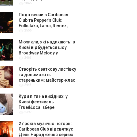
2846
амбасадорів
Події весни в Caribbean
Club та Pepper’s Club:
Folkulaka, Lama, Remez,
2556
вар’єте «Рояль» і триб’ют-
шоу
Мюзикли, які надихають: в
Києві відбудеться шоу
Broadway Melody у
2463
виконанні юних артистів
Broadway Kids Studio
Створіть святкову листівку
та допоможіть
стареньким: майстер-клас
2443
від БФ «Юлині Бабусі» на
«Арт-завод Платформа»
Куди піти на вихідних: у
Києві фестиваль
True&Local збере
2397
крафтярів, лекторів і гурт
«ЩукаРиба»
27 років музичної історії:
Caribbean Club відсвяткує
День Народження серією