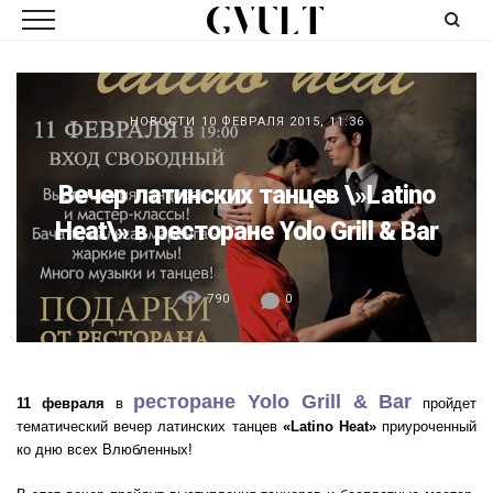
НОВОСТИ
10 ФЕВРАЛЯ 2015, 11:36
Вечер латинских танцев \»Latino
Heat\» в ресторане Yolo Grill & Bar
790
0
ресторане Yolo Grill & Bar
11 февраля
в
пройдет
тематический вечер латинских танцев
«Latino Heat»
приуроченный
ко дню всех Влюбленных!