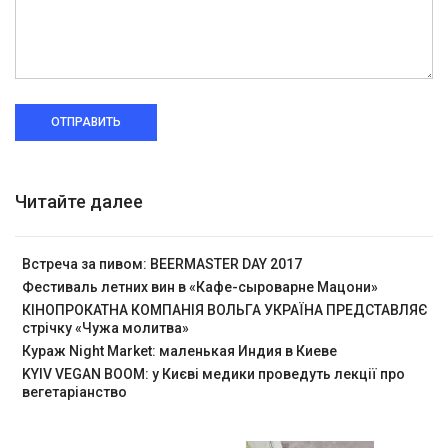
ОТПРАВИТЬ
Читайте далее
Встреча за пивом: BEERMASTER DAY 2017
Фестиваль летних вин в «Кафе-сыроварне Мацони»
КІНОПРОКАТНА КОМПАНІЯ ВОЛЬГА УКРАЇНА ПРЕДСТАВЛЯЄ
стрічку «Чужа молитва»
Кураж Night Market: маленькая Индия в Киеве
KYIV VEGAN BOOM: у Києві медики проведуть лекції про
вегетаріанство