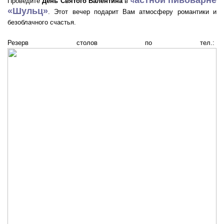
астной пивоварне
Проведите
День Святого Валентина
в
ч
«Шульц»
. Этот вечер подарит Вам атмосферу романтики и
безоблачного счастья.
Резерв столов по тел.: