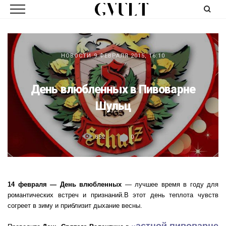
НОВОСТИ
9 ФЕВРАЛЯ 2015, 16:10
День влюбленных в Пивоварне
Шульц
552
0
14 февраля — День влюбленных
— лучшее время в году для
романтических встреч и признаний.В этот день теплота чувств
согреет в зиму и приблизит дыхание весны.