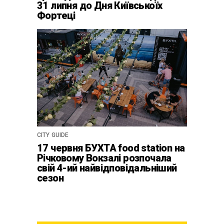
31 липня до Дня Київськоїх
Фортеці
CITY GUIDE
17 червня БУХТА food station на
Річковому Вокзалі розпочала
свій 4-ий найвідповідальніший
сезон