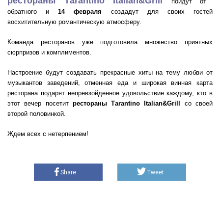
рестораны Тarantino Italian&Grill
пойдут от
обратного и
14 февраля
создадут для своих гостей
восхитительную романтическую атмосферу.
Команда ресторанов уже подготовила множество приятных
сюрпризов и комплиментов.
Настроение будут создавать прекрасные хиты на тему любви от
музыкантов заведений, отменная еда и широкая винная карта
ресторана подарят непревзойденное удовольствие каждому, кто в
этот вечер посетит
рестораны Тarantino Italian&Grill
со своей
второй половинкой.
Ждем всех с нетерпением!
Share
Tweet