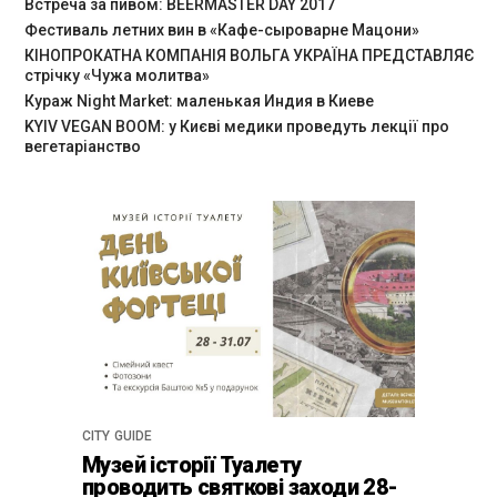
Встреча за пивом: BEERMASTER DAY 2017
Фестиваль летних вин в «Кафе-сыроварне Мацони»
КІНОПРОКАТНА КОМПАНІЯ ВОЛЬГА УКРАЇНА ПРЕДСТАВЛЯЄ
стрічку «Чужа молитва»
Кураж Night Market: маленькая Индия в Киеве
KYIV VEGAN BOOM: у Києві медики проведуть лекції про
вегетаріанство
CITY GUIDE
Музей історії Туалету
проводить святкові заходи 28-