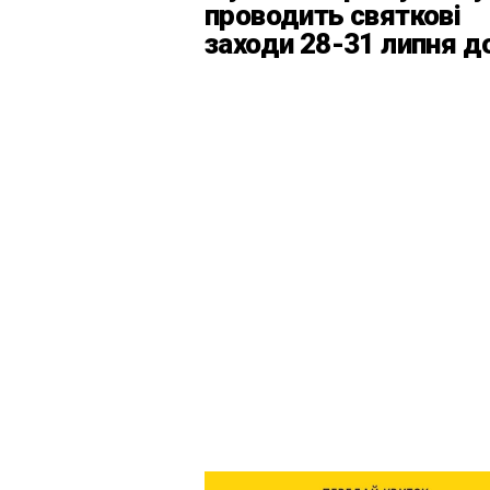
проводить святкові
заходи 28-31 липня д
Дня Київськоїх Форте