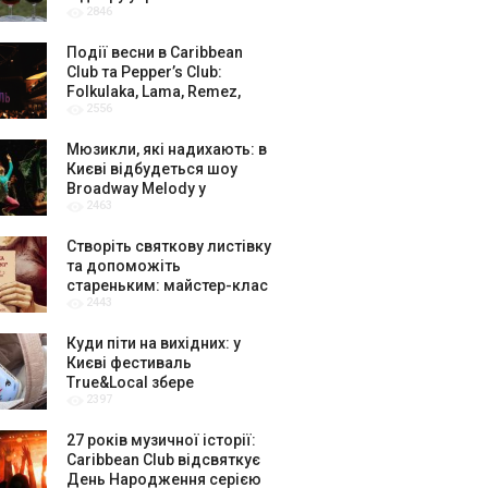
2846
амбасадорів
Події весни в Caribbean
Club та Pepper’s Club:
Folkulaka, Lama, Remez,
2556
вар’єте «Рояль» і триб’ют-
шоу
Мюзикли, які надихають: в
Києві відбудеться шоу
Broadway Melody у
2463
виконанні юних артистів
Broadway Kids Studio
Створіть святкову листівку
та допоможіть
стареньким: майстер-клас
2443
від БФ «Юлині Бабусі» на
«Арт-завод Платформа»
Куди піти на вихідних: у
Києві фестиваль
True&Local збере
2397
крафтярів, лекторів і гурт
«ЩукаРиба»
27 років музичної історії:
Caribbean Club відсвяткує
День Народження серією