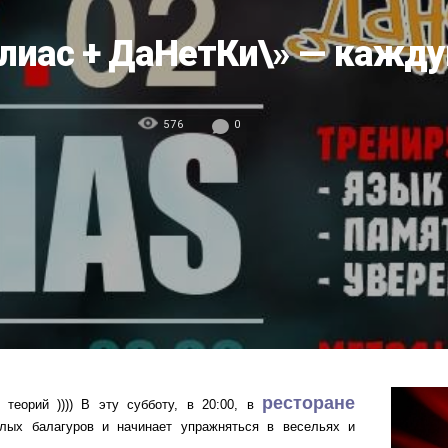
Алиас + ДаНетКи\» — кажду
576
0
ресторане
теорий )))) В эту субботу, в 20:00, в
лых балагуров и начинает упражняться в весельях и