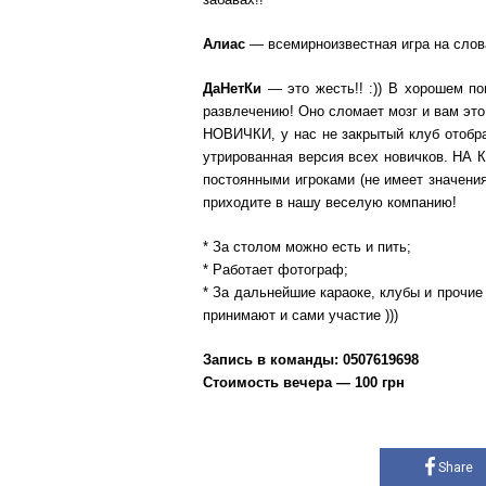
Алиас
— всемирноизвестная игра на слова
ДаНетКи
— это жесть!! :)) В хорошем п
развлечению! Оно сломает мозг и вам это
НОВИЧКИ, у нас не закрытый клуб отобра
утрированная версия всех новичков. НА 
постоянными игроками (не имеет значени
приходите в нашу веселую компанию!
* За столом можно есть и пить;
* Работает фотограф;
* За дальнейшие караоке, клубы и прочие 
принимают и сами участие )))
Запись в команды: 0507619698
Стоимость вечера — 100 грн
Share