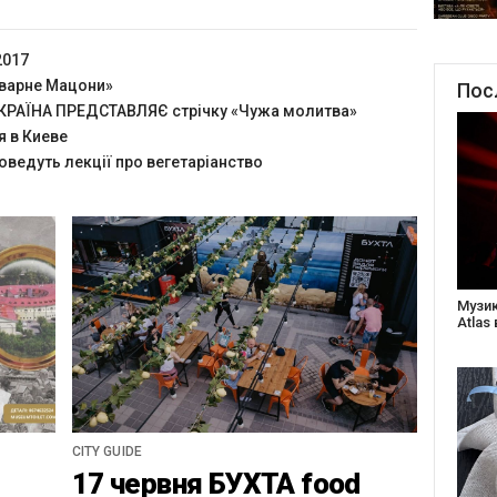
2017
оварне Мацони»
Пос
РАЇНА ПРЕДСТАВЛЯЄ стрічку «Чужа молитва»
я в Киеве
оведуть лекції про вегетаріанство
Створ
старе
Бабус
CITY GUIDE
17 червня БУХТА food