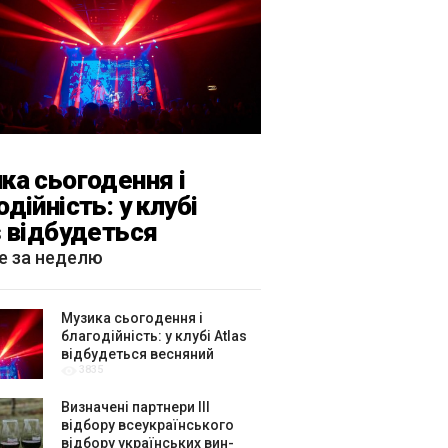
ка сьогодення і
одійність: у клубі
s відбудеться
яний «ГОМІН»
е за неделю
Музика сьогодення і
благодійність: у клубі Atlas
відбудеться весняний
3835
«ГОМІН»
Визначені партнери ІІІ
відбору всеукраїнського
відбору українських вин-