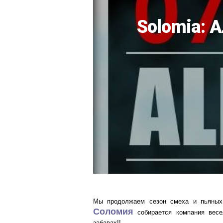
Solomia: 
Мы продолжаем сезон смеха и пьяных 
Соломия
собирается компания весе
забавах!!