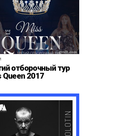
И
тий отборочный тур
s Queen 2017