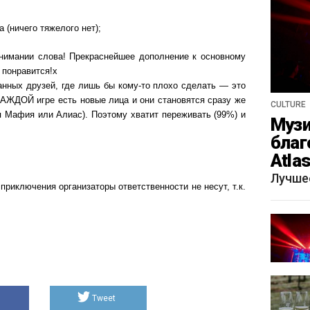
 (ничего тяжелого нет);
онимании слова! Прекраснейшее дополнение к основному
 понравится!х
нных друзей, где лишь бы кому-то плохо сделать — это
КАЖДОЙ игре есть новые лица и они становятся сразу же
CULTURE
я Мафия или Алиас). Поэтому хватит переживать (99%) и
Музи
благ
Atla
весн
Лучше
приключения организаторы ответственности не несут, т.к.
Tweet