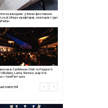
ків музичної історії: Caribbean Club
вяткує День Народження серією
дійних подій
ентальний фільм “Будинок “Слово”
йською покажуть в країнах Європи,
і та США
ЬШЕ НОВОСТЕЙ