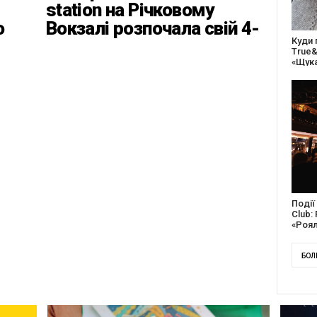
station на Річковому
о
Вокзалі розпочала свій 4-
27 ро
ці
ий найвідповідальніший
відс
сезон
благо
Докум
англі
Канад
БОЛ