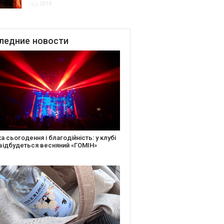
2314
благодійних подій
ледние
новости
іть святкову листівку та допоможіть
ньким: майстер-клас від БФ «Юлині
і» на «Арт-завод Платформа»