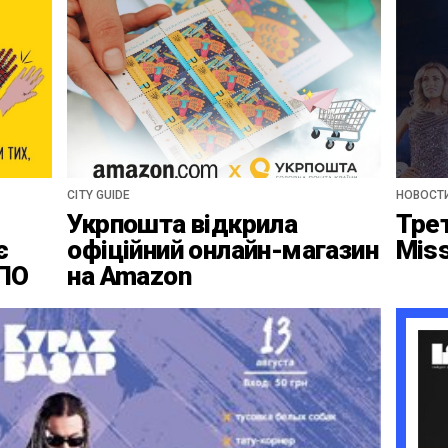
CITY GUIDE
НОВОСТ
Укрпошта відкрила
Тре
є
офіційний онлайн-магазин
Mis
ВПО
на Amazon