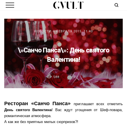
НОВОСТИ
4 ФЕВРАЛЯ 2015, 11:40
\»Санчо Панса\»: День святого
Валентина!
588
0
Ресторан «Санчо Панса»
приглашает всех отметить
День святого Валентина
! Вас ждут угощения от Шеф-повара,
романтическая атмосфера.
А как же без приятных милых сюрпризов?!