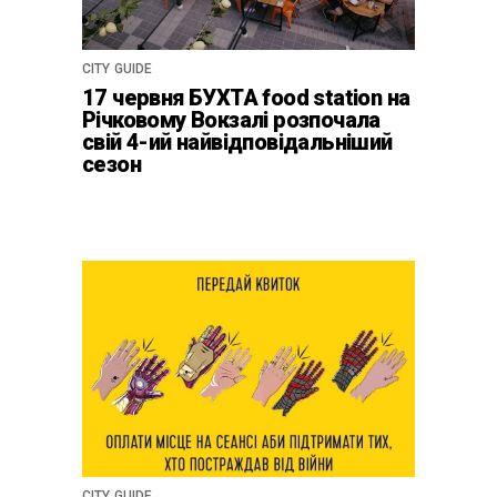
CITY GUIDE
17 червня БУХТА food station на
Річковому Вокзалі розпочала
свій 4-ий найвідповідальніший
сезон
CITY GUIDE