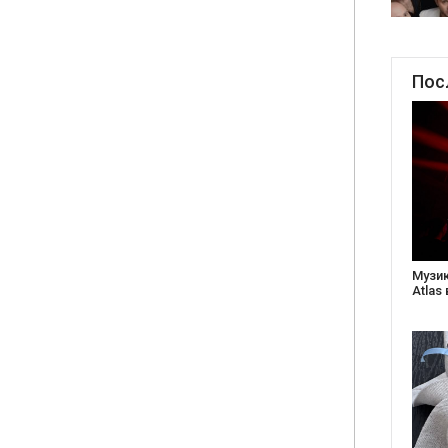
Пос
Музика сьогодення і благодійність: у клубі
Ство
Atlas відбудеться весняний «ГОМІН»
стар
Бабу