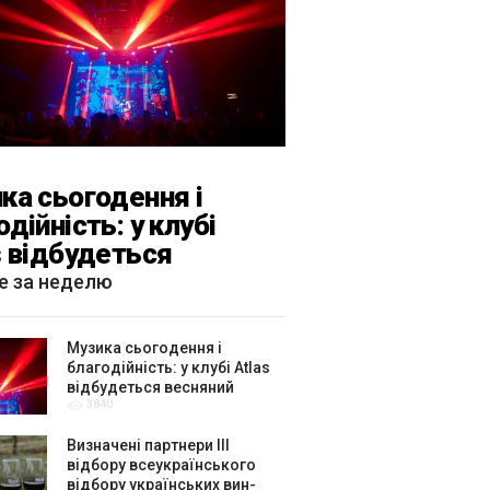
ка сьогодення і
одійність: у клубі
s відбудеться
яний «ГОМІН»
е за неделю
Музика сьогодення і
благодійність: у клубі Atlas
відбудеться весняний
3840
«ГОМІН»
Визначені партнери ІІІ
відбору всеукраїнського
відбору українських вин-