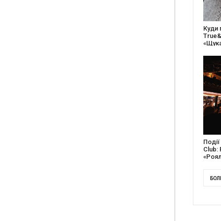
Куди піти на вихідних: у Києві фестиваль
27 ро
True&Local збере крафтярів, лекторів і гурт
відс
«ЩукаРиба»
благ
Події весни в Caribbean Club та Pepper’s
Доку
Club: Folkulaka, Lama, Remez, вар’єте
англ
«Рояль» і триб’ют-шоу
Кана
БОЛ