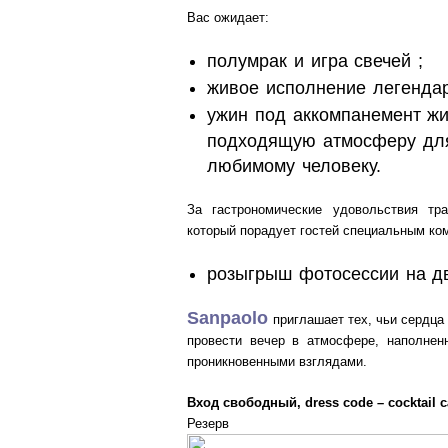
Вас ожидает:
полумрак и игра свечей ;
живое исполнение легендар
ужин под аккомпанемент жи
подходящую атмосферу для
любимому человеку.
За гастрономические удовольствия тра
который порадует гостей специальным ко
розыгрыш фотосессии на д
Sanpaolo
приглашает тех, чьи сердца
провести вечер в атмосфере, наполне
проникновенными взглядами.
Вход свободный, dress code – cocktail c
Резерв