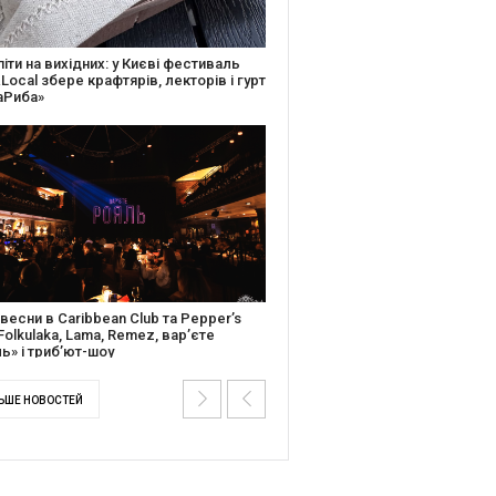
ків музичної історії: Caribbean Club
вяткує День Народження серією
одійних подій
ментальний фільм “Будинок “Слово”
ійською покажуть в країнах Європи,
ді та США
ЬШЕ НОВОСТЕЙ