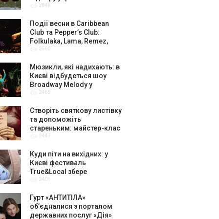
2848
амбасадорів
Події весни в Caribbean
Club та Pepper’s Club:
Folkulaka, Lama, Remez,
2560
вар’єте «Рояль» і триб’ют-
шоу
Мюзикли, які надихають: в
Києві відбудеться шоу
Broadway Melody у
2465
виконанні юних артистів
Broadway Kids Studio
Створіть святкову листівку
та допоможіть
стареньким: майстер-клас
2447
від БФ «Юлині Бабусі» на
«Арт-завод Платформа»
Куди піти на вихідних: у
Києві фестиваль
True&Local збере
2401
крафтярів, лекторів і гурт
«ЩукаРиба»
Гурт «АНТИТІЛА»
обʼєдналися з порталом
державних послуг «Дія»