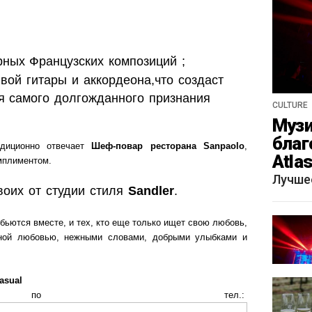
ных Французских композиций ;
вой гитары и аккордеона,что создаст
 самого долгожданного признания
CULTURE
Музи
благ
диционно отвечает
Шеф-повар ресторана Sanpaolo
,
Atla
мплиментом.
весн
Лучше
воих от студии стиля
Sandler
.
 бьются вместе, и тех, кто еще только ищет свою любовь,
нной любовью, нежными словами, добрыми улыбками и
asual
 по тел.: