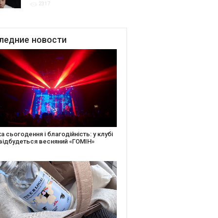
2317
для привітання молодят
до Дня Закоханих
ледние
новости
ріть святкову листівку та допоможіть
еньким: майстер-клас від БФ «Юлині
сі» на «Арт-завод Платформа»