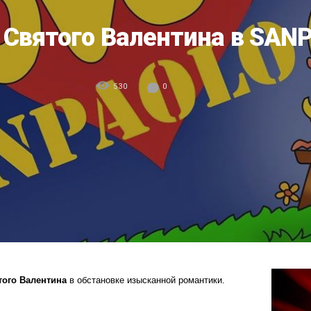
 Святого Валентина в SAN
530
0
того Валентина
в обстановке изысканной романтики.