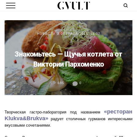
НОВОСТИ
3 ФЕВРАЛЯ 2015, 11:07
Знакомьтесь — Щучья котлета от
Виктории Пархоменко
695
0
«ресторан
Творческая гастро-лаборатория под названием
Klukva&Brukva»
радует столичных гурманов интересными
вкусовыми сочетаниями.