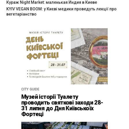
Кураж Night Market: маленькая Индия в Киеве
KYIV VEGAN BOOM: у Києві медики проведуть лекції про
вегетаріанство
CITY GUIDE
Музей історії Туалету
проводить святкові заходи 28-
31 липня до Дня Київськоїх
Фортеці