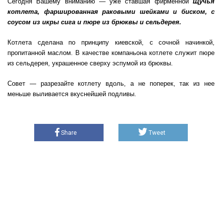
Сегодня Вашему вниманию — уже ставшая фирменной
Щучья
котлета, фаршированная раковыми шейками и биском, с
соусом из икры сига и пюре из брюквы и сельдерея.
Котлета сделана по принципу киевской, с сочной начинкой,
пропитанной маслом. В качестве компаньона котлете служит пюре
из сельдерея, украшенное сверху эспумой из брюквы.
Совет — разрезайте котлету вдоль, а не поперек, так из нее
меньше выливается вкуснейшей подливы.
Share
Tweet