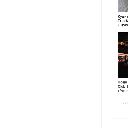
27 ро
відс
благо
Докум
англі
Канад
БОЛ