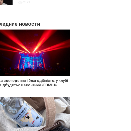
2321
для привітання молодят
до Дня Закоханих
ледние
новости
іть святкову листівку та допоможіть
ньким: майстер-клас від БФ «Юлині
і» на «Арт-завод Платформа»