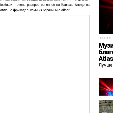
Бозбаши – очень распространенное на Кавказе блюдо на
тавлен с фрикадельками из баранины с айвой.
CULTURE
Музи
благ
Atla
весн
Лучше