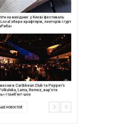
ків музичної історії: Caribbean Club
вяткує День Народження серією
дійних подій
ентальний фільм “Будинок “Слово”
йською покажуть в країнах Європи,
і та США
ЬШЕ НОВОСТЕЙ