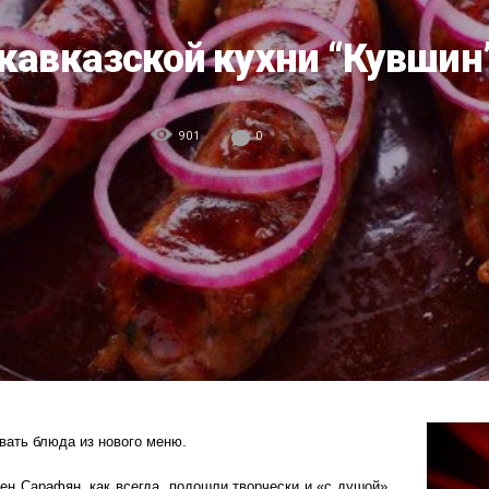
 кавказской кухни “Кувшин
901
0
вать блюда из нового меню.
ген Сарафян, как всегда, подошли творчески и «с душой»