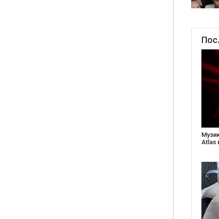
Пос
Створ
старе
Бабус