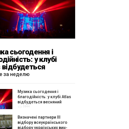
ка сьогодення і
одійність: у клубі
s відбудеться
яний «ГОМІН»
е за неделю
Музика сьогодення і
благодійність: у клубі Atlas
відбудеться весняний
3844
«ГОМІН»
Визначені партнери ІІІ
відбору всеукраїнського
відбору українських вин-