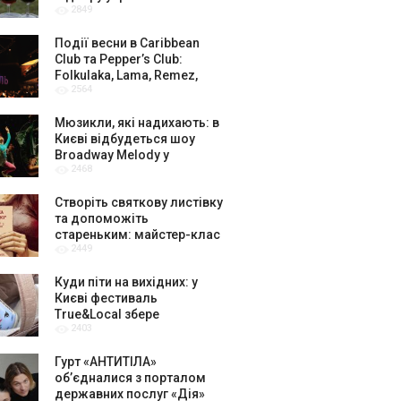
2849
амбасадорів
Події весни в Caribbean
Club та Pepper’s Club:
Folkulaka, Lama, Remez,
2564
вар’єте «Рояль» і триб’ют-
шоу
Мюзикли, які надихають: в
Києві відбудеться шоу
Broadway Melody у
2468
виконанні юних артистів
Broadway Kids Studio
Створіть святкову листівку
та допоможіть
стареньким: майстер-клас
2449
від БФ «Юлині Бабусі» на
«Арт-завод Платформа»
Куди піти на вихідних: у
Києві фестиваль
True&Local збере
2403
крафтярів, лекторів і гурт
«ЩукаРиба»
Гурт «АНТИТІЛА»
обʼєдналися з порталом
державних послуг «Дія»