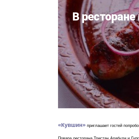
В ресторане
«Кувшин»
приглашает гостей попробо
Повара ресторана Тристан Арабули и Гур