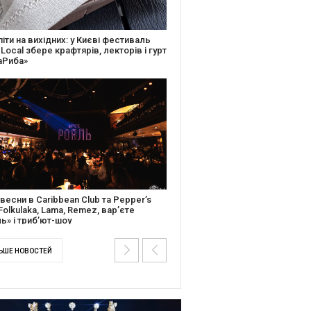
ків музичної історії: Caribbean Club
вяткує День Народження серією
дійних подій
ентальний фільм “Будинок “Слово”
йською покажуть в країнах Європи,
і та США
ЬШЕ НОВОСТЕЙ