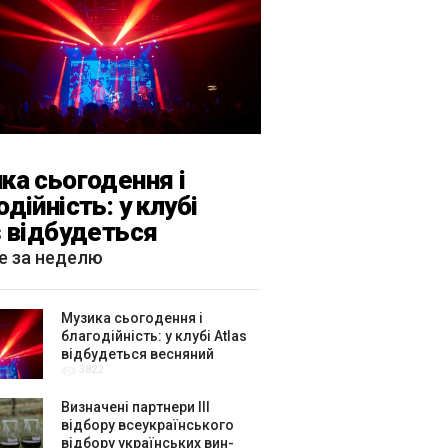
ка сьогодення і
одійність: у клубі
s відбудеться
яний «ГОМІН»
е за неделю
Музика сьогодення і
благодійність: у клубі Atlas
відбудеться весняний
3822
«ГОМІН»
Визначені партнери ІІІ
відбору всеукраїнського
відбору українських вин-