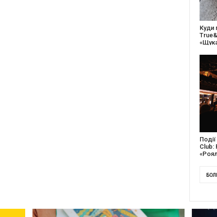
27 ро
відс
благо
Докум
англі
Канад
БОЛ