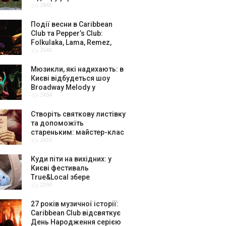
2843
амбасадорів
Події весни в Caribbean
Club та Pepper’s Club:
Folkulaka, Lama, Remez,
2543
вар’єте «Рояль» і триб’ют-
шоу
Мюзикли, які надихають: в
Києві відбудеться шоу
Broadway Melody у
2454
виконанні юних артистів
Broadway Kids Studio
Створіть святкову листівку
та допоможіть
стареньким: майстер-клас
2435
від БФ «Юлині Бабусі» на
«Арт-завод Платформа»
Куди піти на вихідних: у
Києві фестиваль
True&Local збере
2390
крафтярів, лекторів і гурт
«ЩукаРиба»
27 років музичної історії:
Caribbean Club відсвяткує
День Народження серією