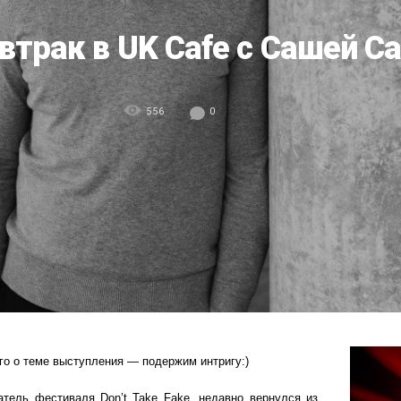
втрак в UK Cafe c Сашей 
556
0
о о теме выступления — подержим интригу:)
тель фестиваля Don’t Take Fake, недавно вернулся из