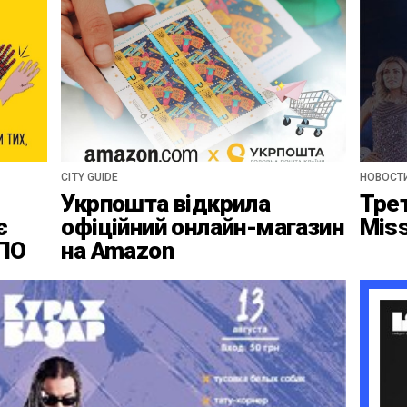
CITY GUIDE
НОВОСТ
Укрпошта відкрила
Тре
є
офіційний онлайн-магазин
Mis
ВПО
на Amazon