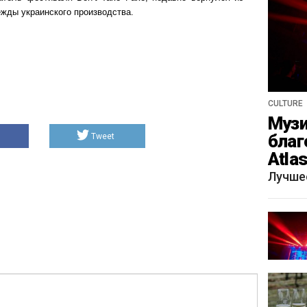
ежды украинского производства.
CULTURE
Музи
благ
Tweet
Atla
весн
Лучше