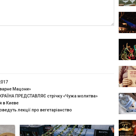
2017
оварне Мацони»
РАЇНА ПРЕДСТАВЛЯЄ стрічку «Чужа молитва»
я в Киеве
оведуть лекції про вегетаріанство