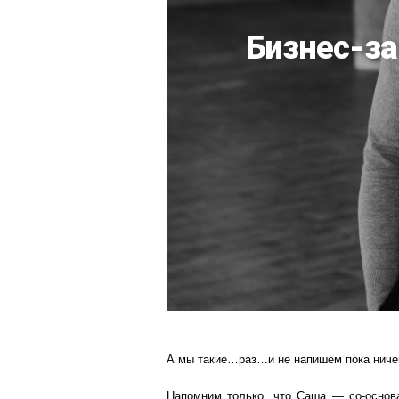
Бизнес-за
А мы такие…раз…и не напишем пока ничег
Напомним только, что Саша — со-основа