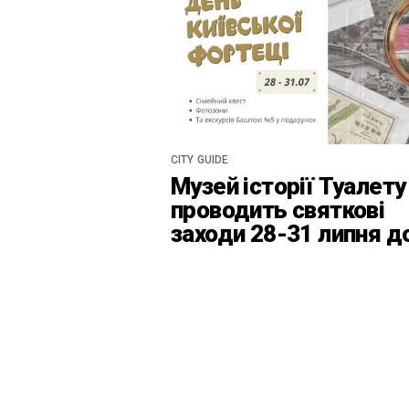
CITY GUIDE
Музей історії Туалету
проводить святкові
заходи 28-31 липня д
Дня Київськоїх Форте