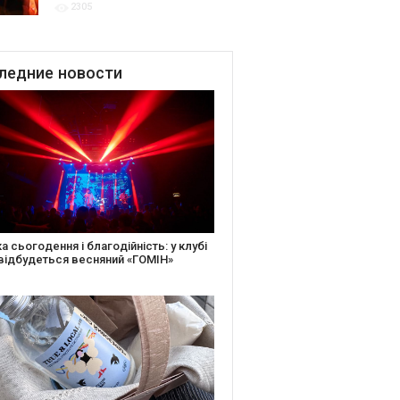
2305
благодійних подій
ледние
новости
іть святкову листівку та допоможіть
ньким: майстер-клас від БФ «Юлині
і» на «Арт-завод Платформа»