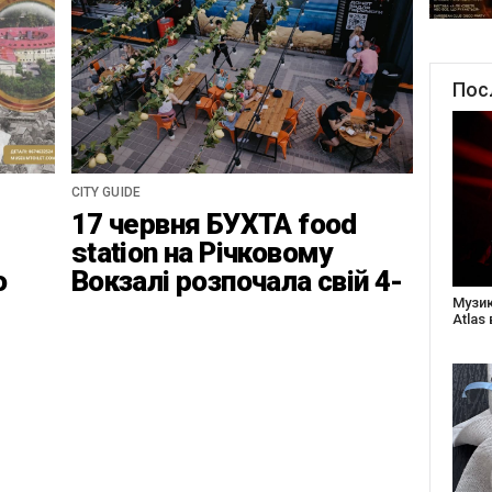
Пос
CITY GUIDE
17 червня БУХТА food
station на Річковому
о
Вокзалі розпочала свій 4-
ці
ий найвідповідальніший
Створ
старе
сезон
Бабус