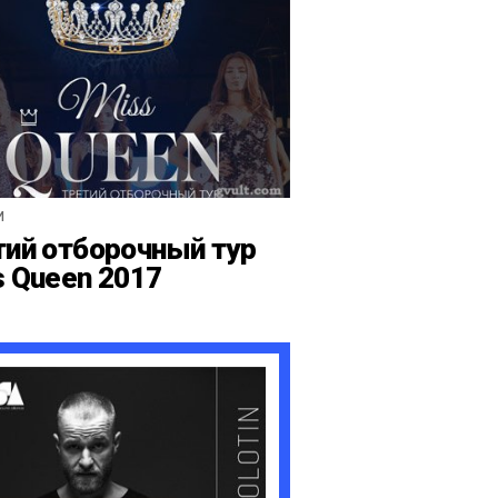
И
тий отборочный тур
s Queen 2017