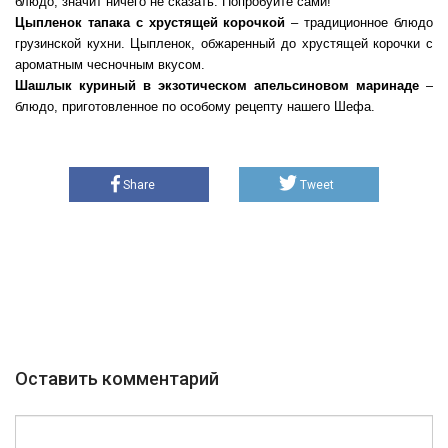
блюдо, значит ничего не сказать. Попробуйте сами!
Цыпленок тапака с хрустящей корочкой
– традиционное блюдо
грузинской кухни. Цыпленок, обжаренный до хрустящей корочки с
ароматным чесночным вкусом.
Шашлык куриный в экзотическом апельсиновом маринаде
–
блюдо, приготовленное по особому рецепту нашего Шефа.
Share
Tweet
Оставить комментарий