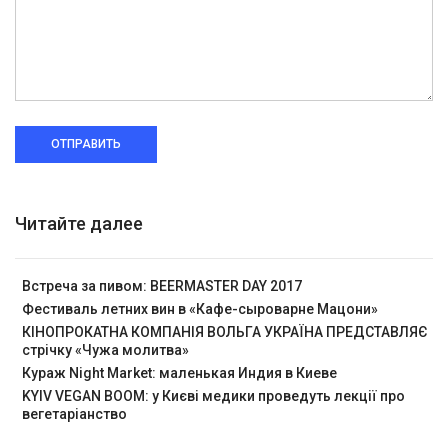
ОТПРАВИТЬ
Читайте далее
Встреча за пивом: BEERMASTER DAY 2017
Фестиваль летних вин в «Кафе-сыроварне Мацони»
КІНОПРОКАТНА КОМПАНІЯ ВОЛЬГА УКРАЇНА ПРЕДСТАВЛЯЄ
стрічку «Чужа молитва»
Кураж Night Market: маленькая Индия в Киеве
KYIV VEGAN BOOM: у Києві медики проведуть лекції про
вегетаріанство