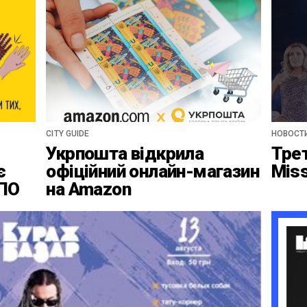
CITY GUIDE
НОВОСТ
Укрпошта відкрила
Тре
є
офіційний онлайн-магазин
Mis
ВПО
на Amazon