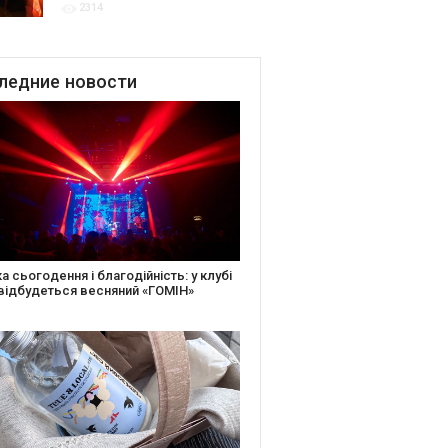
2314
благодійних подій
ледние
новости
іть святкову листівку та допоможіть
ньким: майстер-клас від БФ «Юлині
і» на «Арт-завод Платформа»