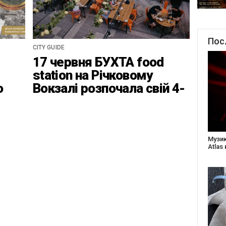
Пос
CITY GUIDE
17 червня БУХТА food
station на Річковому
о
Вокзалі розпочала свій 4-
ці
ий найвідповідальніший
сезон
Створ
старе
Бабус