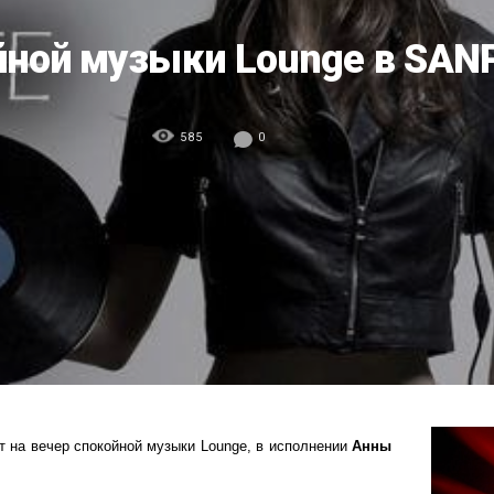
йной музыки Lounge в SANP
585
0
 на вечер спокойной музыки Lounge, в исполнении
Анны