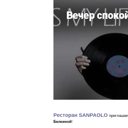
Вечер споко
Ресторан SANPAOLO
приглашает
Белкиной
!