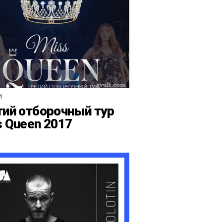
И
тий отборочный тур
s Queen 2017