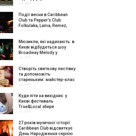
2846
амбасадорів
Події весни в Caribbean
Club та Pepper’s Club:
Folkulaka, Lama, Remez,
2555
вар’єте «Рояль» і триб’ют-
шоу
Мюзикли, які надихають: в
Києві відбудеться шоу
Broadway Melody у
2463
виконанні юних артистів
Broadway Kids Studio
Створіть святкову листівку
та допоможіть
стареньким: майстер-клас
2443
від БФ «Юлині Бабусі» на
«Арт-завод Платформа»
Куди піти на вихідних: у
Києві фестиваль
True&Local збере
2396
крафтярів, лекторів і гурт
«ЩукаРиба»
27 років музичної історії:
Caribbean Club відсвяткує
День Народження серією