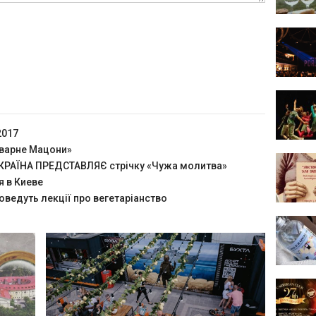
2017
оварне Мацони»
РАЇНА ПРЕДСТАВЛЯЄ стрічку «Чужа молитва»
я в Киеве
оведуть лекції про вегетаріанство