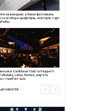
ків музичної історії: Caribbean Club
вяткує День Народження серією
дійних подій
ентальний фільм “Будинок “Слово”
йською покажуть в країнах Європи,
і та США
ЬШЕ НОВОСТЕЙ