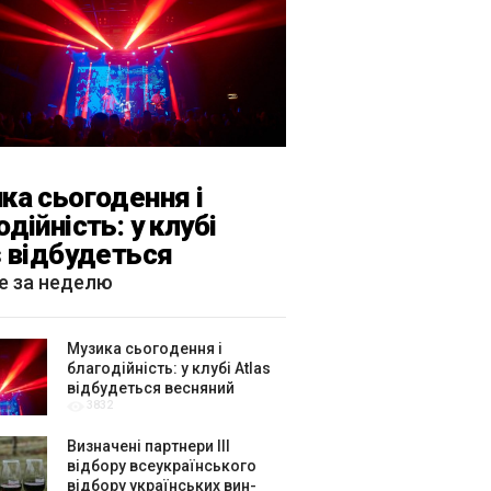
ка сьогодення і
одійність: у клубі
s відбудеться
яний «ГОМІН»
е за неделю
Музика сьогодення і
благодійність: у клубі Atlas
відбудеться весняний
3832
«ГОМІН»
Визначені партнери ІІІ
відбору всеукраїнського
відбору українських вин-