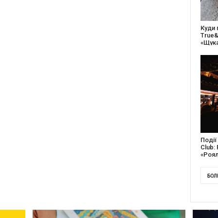
27 ро
відс
благо
Докум
англі
Канад
БОЛ