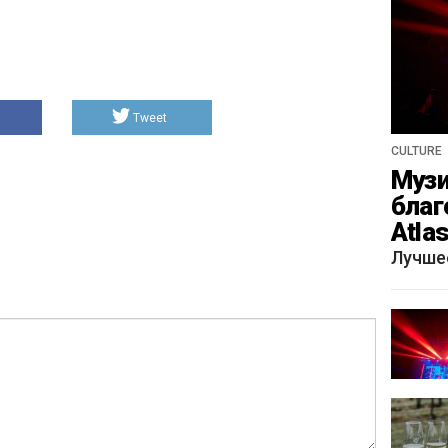
Tweet
CULTURE
Музи
благ
Atla
весн
Лучше