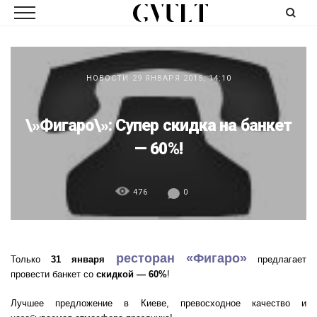
НОВОСТИ
29 ЯНВАРЯ 2015, 14:10
\»Фигаро\»: Супер скидка на банкет
— 60%!
476
0
ресторан «Фигаро»
Только
31 января
предлагает
провести банкет со
скидкой — 60%
!
Лучшее предложение в Киеве, превосходное качество и