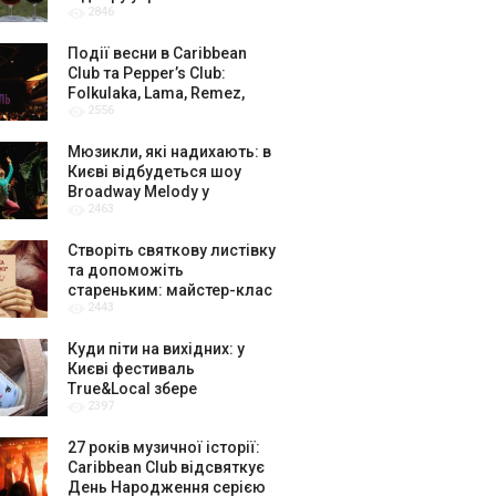
2846
амбасадорів
Події весни в Caribbean
Club та Pepper’s Club:
Folkulaka, Lama, Remez,
2556
вар’єте «Рояль» і триб’ют-
шоу
Мюзикли, які надихають: в
Києві відбудеться шоу
Broadway Melody у
2463
виконанні юних артистів
Broadway Kids Studio
Створіть святкову листівку
та допоможіть
стареньким: майстер-клас
2443
від БФ «Юлині Бабусі» на
«Арт-завод Платформа»
Куди піти на вихідних: у
Києві фестиваль
True&Local збере
2397
крафтярів, лекторів і гурт
«ЩукаРиба»
27 років музичної історії:
Caribbean Club відсвяткує
День Народження серією