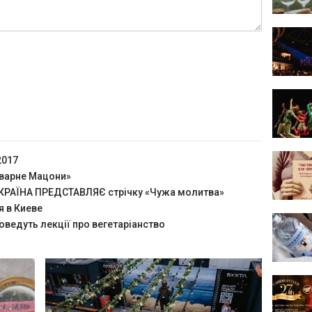
2017
оварне Мацони»
РАЇНА ПРЕДСТАВЛЯЄ стрічку «Чужа молитва»
я в Киеве
оведуть лекції про вегетаріанство