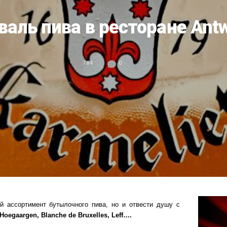
аль пива в ресторане Ant
784
0
й ассортимент бутылочного пива, но и отвести душу с
Hoegaargen, Blanche de Bruxelles, Leff….