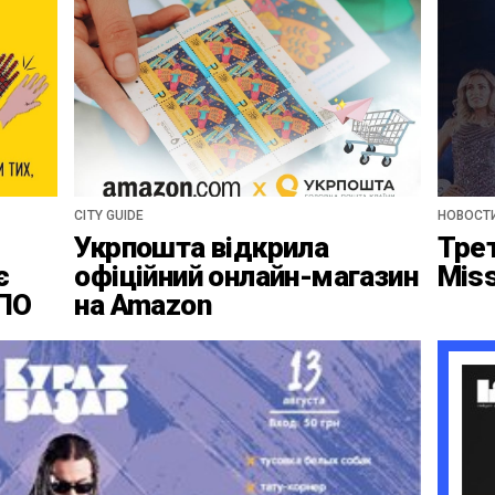
CITY GUIDE
НОВОСТ
Укрпошта відкрила
Тре
є
офіційний онлайн-магазин
Mis
ВПО
на Amazon