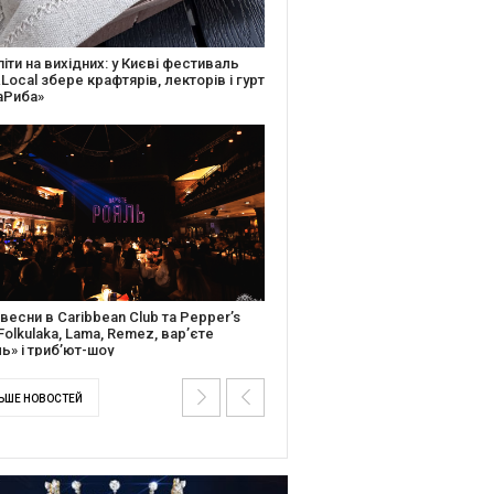
ків музичної історії: Caribbean Club
вяткує День Народження серією
дійних подій
ентальний фільм “Будинок “Слово”
йською покажуть в країнах Європи,
і та США
ЬШЕ НОВОСТЕЙ