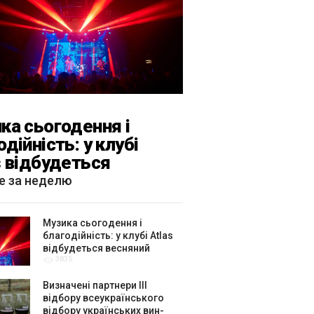
ка сьогодення і
одійність: у клубі
s відбудеться
яний «ГОМІН»
е за неделю
Музика сьогодення і
благодійність: у клубі Atlas
відбудеться весняний
3835
«ГОМІН»
Визначені партнери ІІІ
відбору всеукраїнського
відбору українських вин-