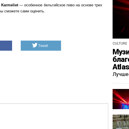
 Karmeliet
— особенное бельгийское пиво на основе трех
 вы сможете сами оценить.
CULTURE
Tweet
Музи
благ
Atla
весн
Лучше