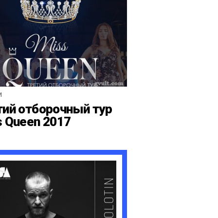
И
тий отборочный тур
s Queen 2017