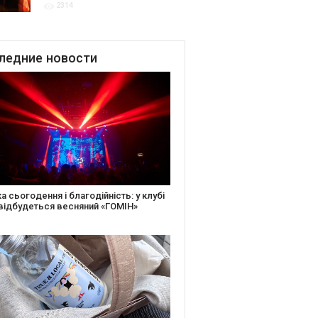
2314
благодійних подій
ледние
новости
іть святкову листівку та допоможіть
ньким: майстер-клас від БФ «Юлині
і» на «Арт-завод Платформа»