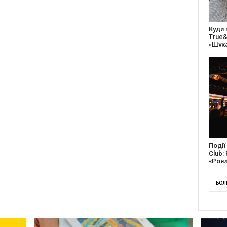
27 ро
відс
благо
Докум
англі
Канад
БОЛ