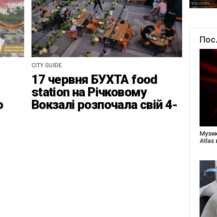
Пос
CITY GUIDE
17 червня БУХТА food
station на Річковому
о
Вокзалі розпочала свій 4-
ці
ий найвідповідальніший
сезон
Створ
старе
Бабус