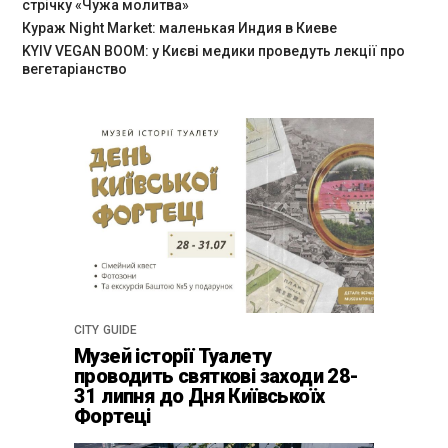
стрічку «Чужа молитва»
Кураж Night Market: маленькая Индия в Киеве
KYIV VEGAN BOOM: у Києві медики проведуть лекції про
вегетаріанство
CITY GUIDE
Музей історії Туалету
проводить святкові заходи 28-
31 липня до Дня Київськоїх
Фортеці