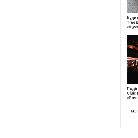
27 ро
відс
благо
Докум
англі
Канад
БОЛ