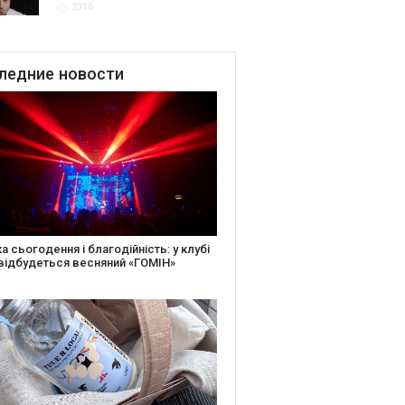
2316
для привітання молодят
до Дня Закоханих
ледние
новости
іть святкову листівку та допоможіть
ньким: майстер-клас від БФ «Юлині
і» на «Арт-завод Платформа»