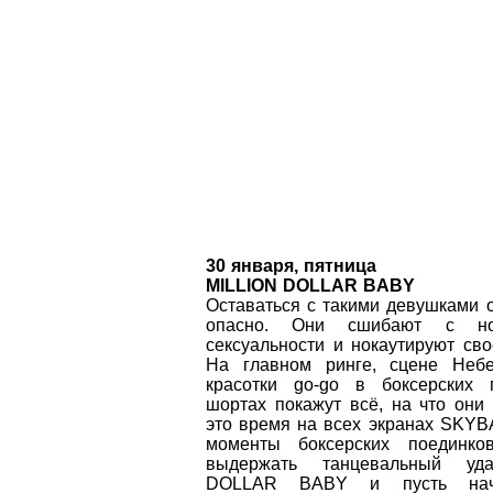
30 января, пятница
MILLION DOLLAR BABY
Оставаться с такими девушками 
опасно. Они сшибают с но
сексуальности и нокаутируют сво
На главном ринге, сцене Небе
красотки go-go в боксерских 
шортах покажут всё, на что они
это время на всех экранах SKY
моменты боксерских поединко
выдержать танцевальный уд
DOLLAR BABY и пусть начн