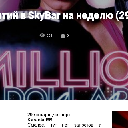
ий в SkyBar на неделю (29
609
0
29 января ,четверг
KaraokeRB
Смелее, тут нет запретов и