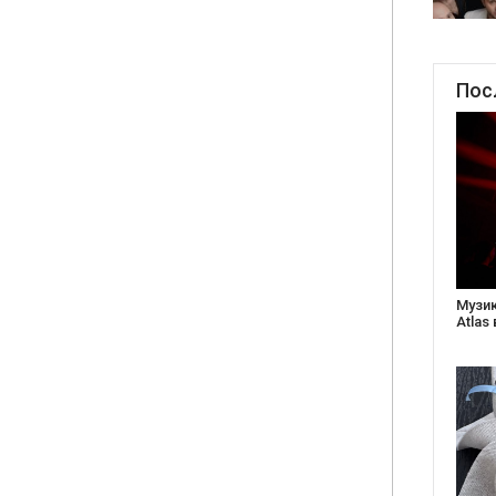
Пос
Створ
старе
Бабус