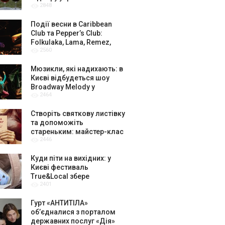
2848
амбасадорів
Події весни в Caribbean
Club та Pepper’s Club:
Folkulaka, Lama, Remez,
2560
вар’єте «Рояль» і триб’ют-
шоу
Мюзикли, які надихають: в
Києві відбудеться шоу
Broadway Melody у
2464
виконанні юних артистів
Broadway Kids Studio
Створіть святкову листівку
та допоможіть
стареньким: майстер-клас
2446
від БФ «Юлині Бабусі» на
«Арт-завод Платформа»
Куди піти на вихідних: у
Києві фестиваль
True&Local збере
2401
крафтярів, лекторів і гурт
«ЩукаРиба»
Гурт «АНТИТІЛА»
обʼєдналися з порталом
державних послуг «Дія»