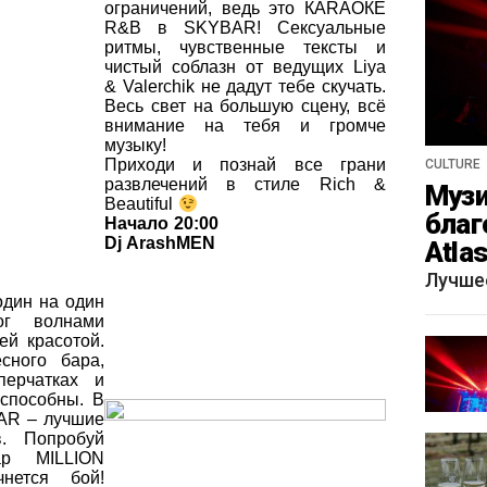
ограничений, ведь это КАRАОКЕ
R&B в SKYBAR! Сексуальные
ритмы, чувственные тексты и
чистый соблазн от ведущих Liya
& Valerchik не дадут тебе скучать.
Весь свет на большую сцену, всё
внимание на тебя и громче
музыку!
Приходи и познай все грани
CULTURE
развлечений в стиле Rich &
Музи
Beautiful
благ
Начало 20:00
Dj ArashMEN
Atla
весн
Лучше
один на один
г волнами
ей красотой.
сного бара,
перчатках и
 способны. В
BAR – лучшие
в. Попробуй
ар MILLION
ется бой!