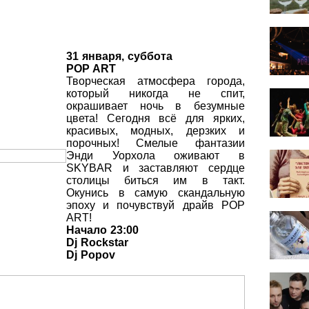
31 января, суббота
POP ART
Творческая атмосфера города,
который никогда не спит,
окрашивает ночь в безумные
цвета! Сегодня всё для ярких,
красивых, модных, дерзких и
порочных! Смелые фантазии
Энди Уорхола оживают в
SKYBAR и заставляют сердце
столицы биться им в такт.
Окунись в самую скандальную
эпоху и почувствуй драйв POP
ART!
Начало 23:00
Dj Rockstar
Dj Popov