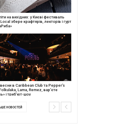
ків музичної історії: Caribbean Club
вяткує День Народження серією
дійних подій
ентальний фільм “Будинок “Слово”
йською покажуть в країнах Європи,
і та США
ЬШЕ НОВОСТЕЙ