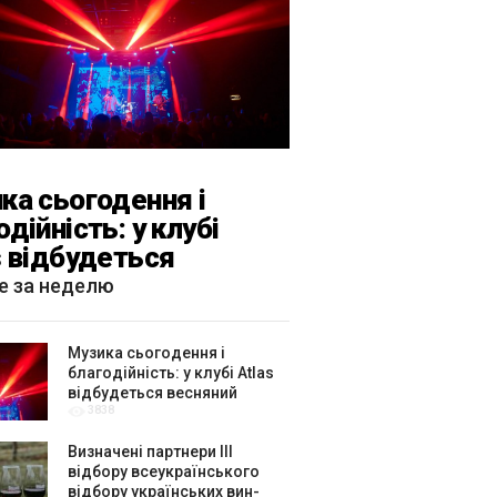
ка сьогодення і
одійність: у клубі
s відбудеться
яний «ГОМІН»
е за неделю
Музика сьогодення і
благодійність: у клубі Atlas
відбудеться весняний
3838
«ГОМІН»
Визначені партнери ІІІ
відбору всеукраїнського
відбору українських вин-