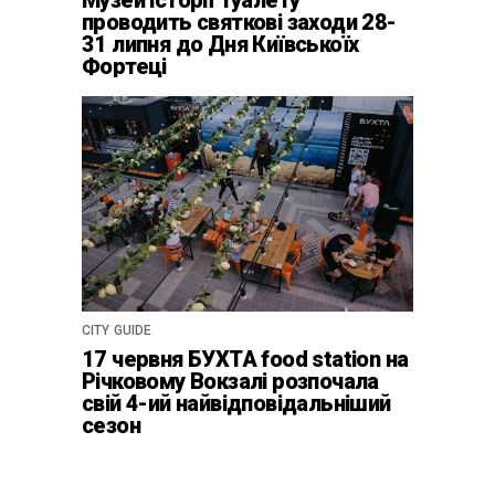
Музей історії Туалету
проводить святкові заходи 28-
31 липня до Дня Київськоїх
Фортеці
CITY GUIDE
17 червня БУХТА food station на
Річковому Вокзалі розпочала
свій 4-ий найвідповідальніший
сезон