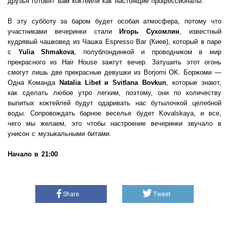
друзья готовят вам коктейли как настоящие профессионалы.
В эту субботу за баром будет особая атмосфера, потому что
участниками вечеринки стали
Игорь Сухомлин
, известный
кудрявый чашковед из Чашка Espresso Bar (Киев), который в паре
с
Yulia Shmakova
, полублондинкой и проводником в мир
прекрасного из Hair House зажгут вечер. Затушить этот огонь
смогут лишь две прекрасные девушки из Borjomi OK. Боржоми —
Одна Команда
Natalia Libet и Svitlana Bovkun
, которые знают,
как сделать любое утро легким, поэтому, они по количеству
выпитых коктейлей будут одаривать нас бутылочкой целебной
воды. Сопровождать барное веселье будет Kovalskaya, и все,
чего мы желаем, это чтобы настроение вечеринки звучало в
унисон с музыкальными битами.
Начало в 21:00
Share
Tweet