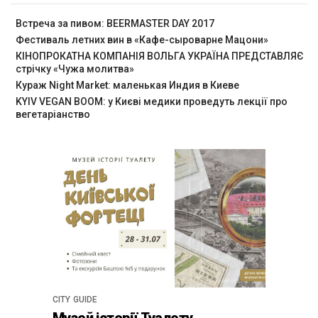
Встреча за пивом: BEERMASTER DAY 2017
Фестиваль летних вин в «Кафе-сыроварне Мацони»
КІНОПРОКАТНА КОМПАНІЯ ВОЛЬГА УКРАЇНА ПРЕДСТАВЛЯЄ
стрічку «Чужа молитва»
Кураж Night Market: маленькая Индия в Киеве
KYIV VEGAN BOOM: у Києві медики проведуть лекції про
вегетаріанство
CITY GUIDE