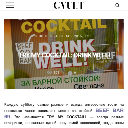
НОВОСТИ
21 ЯНВАРЯ 2015, 17:35
TRY MY COCKTAIL: DRINK WELL!
575
0
Каждую субботу самые разные и всегда интересные гости на
BEEF BAR
несколько часов занимают место за стойкой
69
.
Это называется
TRY MY COCKTAIL
! — всегда разные
вечеринки, связанные одной нерушимой концепцией, когда ваши