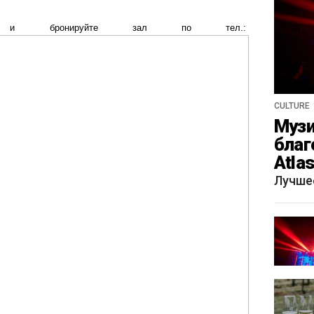
е и бронируйте зал по тел.:
CULTURE
Музи
благ
Atla
весн
Лучше