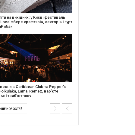
ків музичної історії: Caribbean Club
вяткує День Народження серією
дійних подій
ентальний фільм “Будинок “Слово”
йською покажуть в країнах Європи,
і та США
ЬШЕ НОВОСТЕЙ