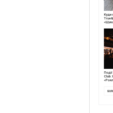
27 ро
відс
благо
Докум
англі
Канад
БОЛ