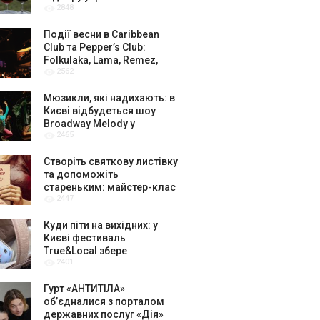
2848
амбасадорів
Події весни в Caribbean
Club та Pepper’s Club:
Folkulaka, Lama, Remez,
2562
вар’єте «Рояль» і триб’ют-
шоу
Мюзикли, які надихають: в
Києві відбудеться шоу
Broadway Melody у
2465
виконанні юних артистів
Broadway Kids Studio
Створіть святкову листівку
та допоможіть
стареньким: майстер-клас
2447
від БФ «Юлині Бабусі» на
«Арт-завод Платформа»
Куди піти на вихідних: у
Києві фестиваль
True&Local збере
2401
крафтярів, лекторів і гурт
«ЩукаРиба»
Гурт «АНТИТІЛА»
обʼєдналися з порталом
державних послуг «Дія»