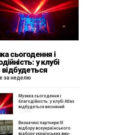
ка сьогодення і
одійність: у клубі
s відбудеться
яний «ГОМІН»
е за неделю
Музика сьогодення і
благодійність: у клубі Atlas
відбудеться весняний
3840
«ГОМІН»
Визначені партнери ІІІ
відбору всеукраїнського
відбору українських вин-