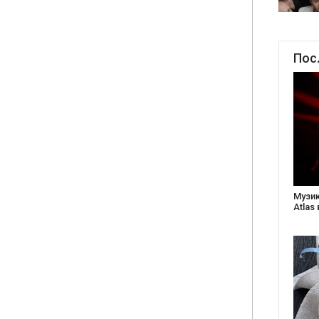
Пос
Створ
старе
Бабус