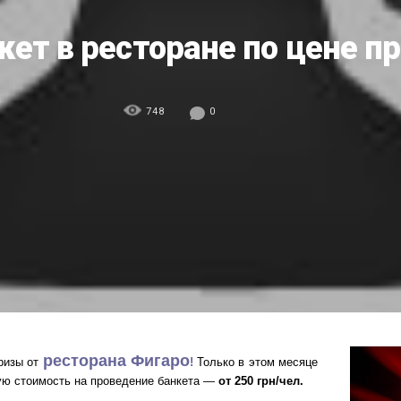
кет в ресторане по цене п
748
0
ресторана Фигаро
ризы от
!
Только в этом месяце
кую стоимость на проведение банкета —
от 250 грн/чел.