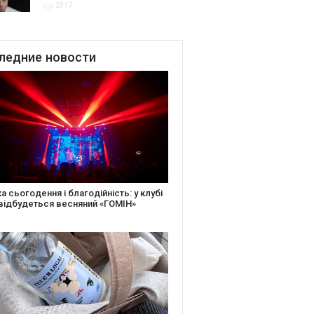
2317
для привітання молодят
до Дня Закоханих
ледние
новости
іть святкову листівку та допоможіть
ньким: майстер-клас від БФ «Юлині
і» на «Арт-завод Платформа»