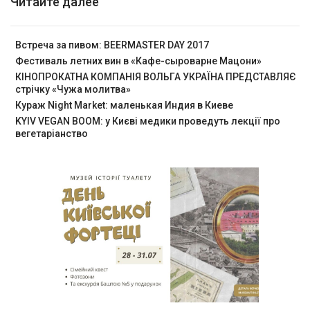
Читайте далее
Встреча за пивом: BEERMASTER DAY 2017
Фестиваль летних вин в «Кафе-сыроварне Мацони»
КІНОПРОКАТНА КОМПАНІЯ ВОЛЬГА УКРАЇНА ПРЕДСТАВЛЯЄ
стрічку «Чужа молитва»
Кураж Night Market: маленькая Индия в Киеве
KYIV VEGAN BOOM: у Києві медики проведуть лекції про
вегетаріанство