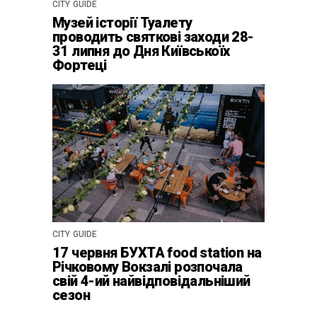
CITY GUIDE
Музей історії Туалету
проводить святкові заходи 28-
31 липня до Дня Київськоїх
Фортеці
CITY GUIDE
17 червня БУХТА food station на
Річковому Вокзалі розпочала
свій 4-ий найвідповідальніший
сезон