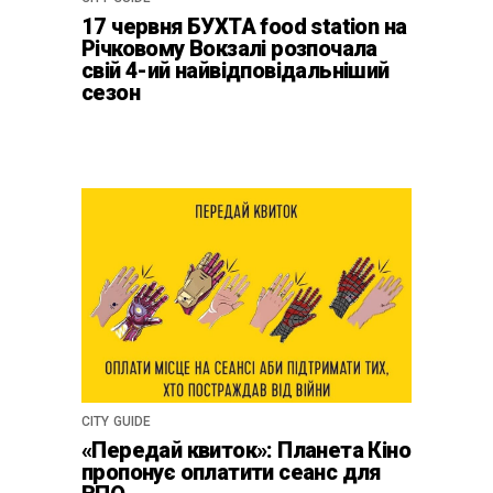
17 червня БУХТА food station на
Річковому Вокзалі розпочала
свій 4-ий найвідповідальніший
сезон
CITY GUIDE
«Передай квиток»: Планета Кіно
пропонує оплатити сеанс для