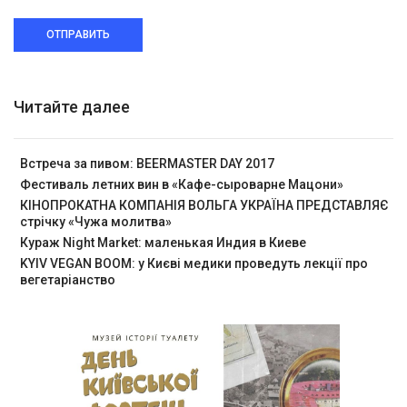
ОТПРАВИТЬ
Читайте далее
Встреча за пивом: BEERMASTER DAY 2017
Фестиваль летних вин в «Кафе-сыроварне Мацони»
КІНОПРОКАТНА КОМПАНІЯ ВОЛЬГА УКРАЇНА ПРЕДСТАВЛЯЄ
стрічку «Чужа молитва»
Кураж Night Market: маленькая Индия в Киеве
KYIV VEGAN BOOM: у Києві медики проведуть лекції про
вегетаріанство