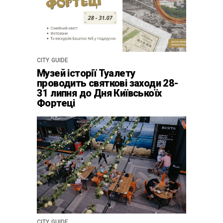
CITY GUIDE
Музей історії Туалету
проводить святкові заходи 28-
31 липня до Дня Київськоїх
Фортеці
CITY GUIDE