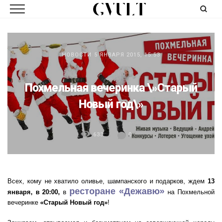
НОВОСТИ
5 ЯНВАРЯ 2015, 15:53
Похмельная вечеринка \»Старый
Новый год\»
633
0
Всех, кому не хватило оливье, шампанского и подарков, ждем
13
ресторане «Дежавю»
января, в 20:00,
в
на Похмельной
вечеринке
«Старый Новый год»
!