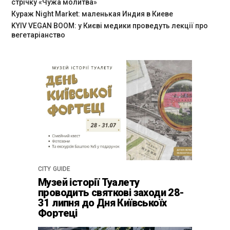
стрічку «Чужа молитва»
Кураж Night Market: маленькая Индия в Киеве
KYIV VEGAN BOOM: у Києві медики проведуть лекції про
вегетаріанство
CITY GUIDE
Музей історії Туалету
проводить святкові заходи 28-
31 липня до Дня Київськоїх
Фортеці