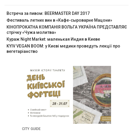
Встреча за пивом: BEERMASTER DAY 2017
Фестиваль летних вин в «Кафе-сыроварне Мацони»
КІНОПРОКАТНА КОМПАНІЯ ВОЛЬГА УКРАЇНА ПРЕДСТАВЛЯЄ
стрічку «Чужа молитва»
Кураж Night Market: маленькая Индия в Киеве
KYIV VEGAN BOOM: у Києві медики проведуть лекції про
вегетаріанство
CITY GUIDE