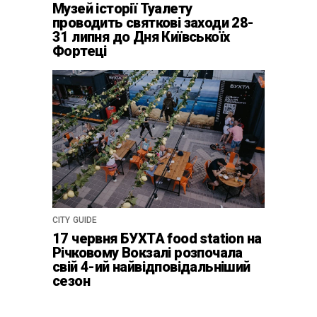
Музей історії Туалету
проводить святкові заходи 28-
31 липня до Дня Київськоїх
Фортеці
CITY GUIDE
17 червня БУХТА food station на
Річковому Вокзалі розпочала
свій 4-ий найвідповідальніший
сезон