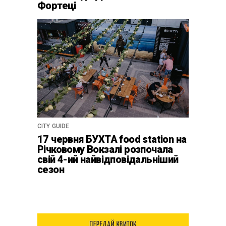
Фортеці
CITY GUIDE
17 червня БУХТА food station на
Річковому Вокзалі розпочала
свій 4-ий найвідповідальніший
сезон