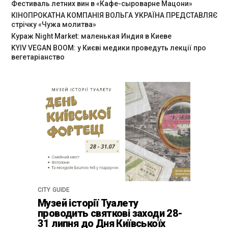
Фестиваль летних вин в «Кафе-сыроварне Мацони»
КІНОПРОКАТНА КОМПАНІЯ ВОЛЬГА УКРАЇНА ПРЕДСТАВЛЯЄ
стрічку «Чужа молитва»
Кураж Night Market: маленькая Индия в Киеве
KYIV VEGAN BOOM: у Києві медики проведуть лекції про
вегетаріанство
CITY GUIDE
Музей історії Туалету
проводить святкові заходи 28-
31 липня до Дня Київськоїх