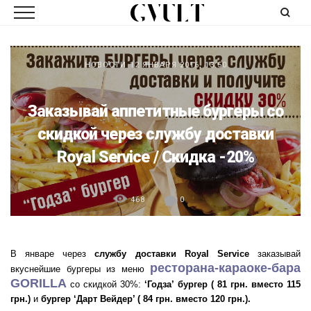
НОВОСТИ
12 ЯНВАРЯ 2016, 13:50
Заказывай аппетитные бургеры со
скидкой через службу доставки
Royal Service / Скидка -20%
468
0
В январе через
службу доставки Royal Service
заказывай
ресторана-караоке-бара
вкуснейшие бургеры из меню
GORILLA
со скидкой 30%:
‘Годза’ бургер ( 81 грн. вместо 115
грн.)
и
бургер ‘Дарт Вейдер’ ( 84 грн. вместо 120 грн.).