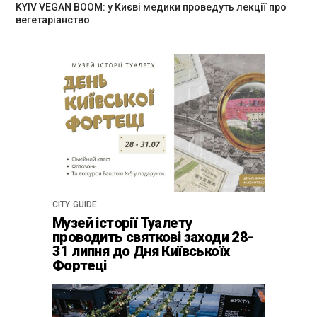
KYIV VEGAN BOOM: у Києві медики проведуть лекції про
вегетаріанство
CITY GUIDE
Музей історії Туалету
проводить святкові заходи 28-
31 липня до Дня Київськоїх
Фортеці