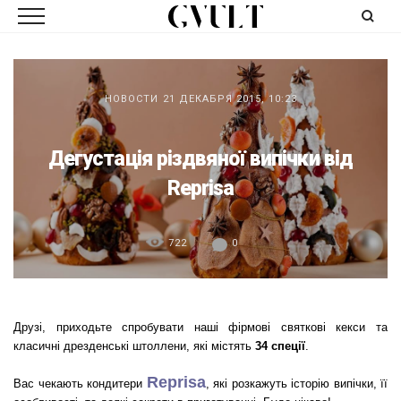
НОВОСТИ
21 ДЕКАБРЯ 2015, 10:23
Дегустація різдвяної випічки від
Reprisa
722
0
Друзі, приходьте спробувати наші фірмові святкові кекси та
класичні дрезденські штоллени, які містять
34 спеції
.
Reprisa
Вас чекають кондитери
, які розкажуть історію випічки, її