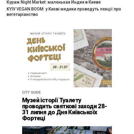
Кураж Night Market: маленькая Индия в Киеве
KYIV VEGAN BOOM: у Києві медики проведуть лекції про
вегетаріанство
CITY GUIDE
Музей історії Туалету
проводить святкові заходи 28-
31 липня до Дня Київськоїх
Фортеці