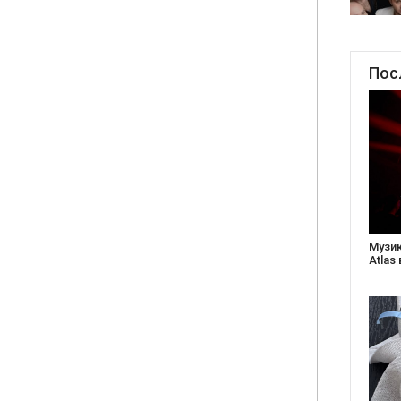
Пос
Створ
старе
Бабус