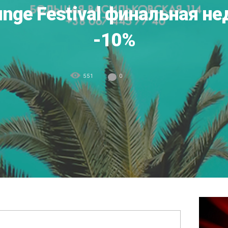
nge Festival финальная не
-10%
551
0