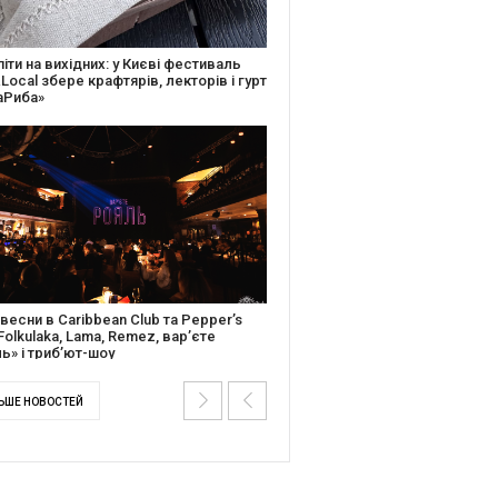
ків музичної історії: Caribbean Club
вяткує День Народження серією
дійних подій
ентальний фільм “Будинок “Слово”
йською покажуть в країнах Європи,
і та США
ЬШЕ НОВОСТЕЙ