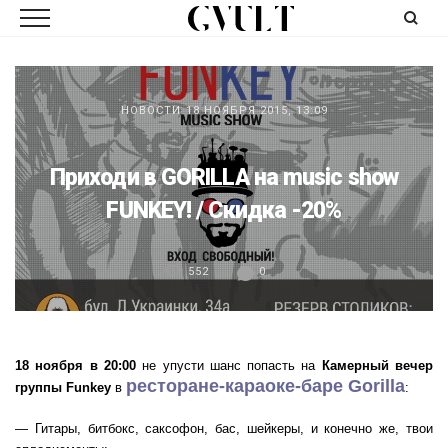
НОВОСТИ
18 НОЯБРЯ 2015, 13:09
Приходи в GORILLA на music show
FUNKEY! / Скидка -20%
552
0
18 ноября в 20:00
не упусти шанс попасть на
Камерный вечер
ресторане-караоке-баре Gorilla
группы Funkey
в
:
— Гитары, битбокс, саксофон, бас, шейкеры, и конечно же, твои