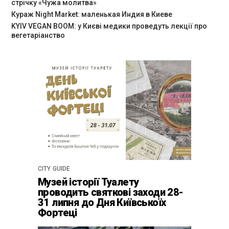
стрічку «Чужа молитва»
Кураж Night Market: маленькая Индия в Киеве
KYIV VEGAN BOOM: у Києві медики проведуть лекції про
вегетаріанство
CITY GUIDE
Музей історії Туалету
проводить святкові заходи 28-
31 липня до Дня Київськоїх
Фортеці