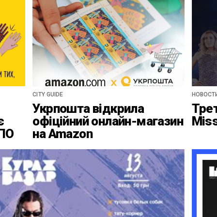
CITY GUIDE
НОВОСТ
Укрпошта відкрила
Тре
є
офіційний онлайн-магазин
Mis
ВПО
на Amazon