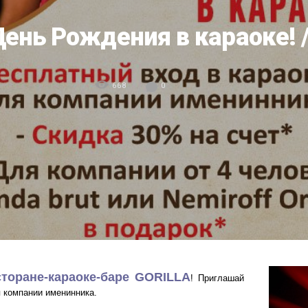
ень Рождения в караоке! 
668
0
сторане-караоке-баре GORILLA
! Приглашай
компании именинника.