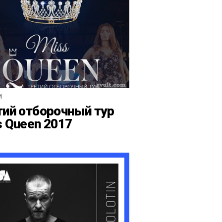
И
тий отборочный тур
s Queen 2017