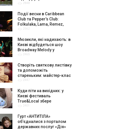
2848
амбасадорів
Події весни в Caribbean
Club та Pepper’s Club:
Folkulaka, Lama, Remez,
2562
вар’єте «Рояль» і триб’ют-
шоу
Мюзикли, які надихають: в
Києві відбудеться шоу
Broadway Melody у
2465
виконанні юних артистів
Broadway Kids Studio
Створіть святкову листівку
та допоможіть
стареньким: майстер-клас
2447
від БФ «Юлині Бабусі» на
«Арт-завод Платформа»
Куди піти на вихідних: у
Києві фестиваль
True&Local збере
2401
крафтярів, лекторів і гурт
«ЩукаРиба»
Гурт «АНТИТІЛА»
обʼєдналися з порталом
державних послуг «Дія»