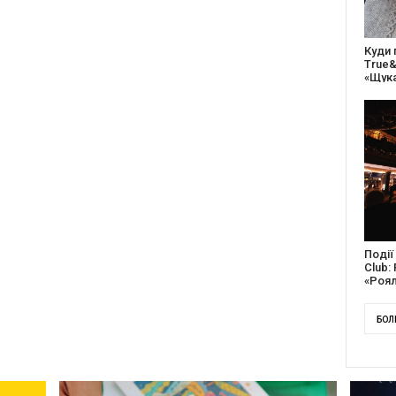
ці
ий найвідповідальніший
сезон
27 ро
відс
благо
Докум
англі
Канад
БОЛ