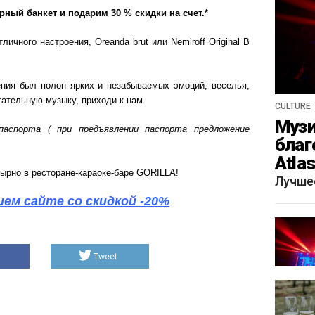
ный банкет и подарим 30 % скидки на счет.*
личного настроения, Oreanda brut или Nemiroff Original В
ния был полон ярких и незабываемых эмоций, веселья,
ательную музыку, приходи к нам.
CULTURE
Музи
паспорта ( при предъявлении паспорта предложение
благ
Atla
ырно в ресторане-караоке-баре GORILLA!
весн
Лучше
ем сайте со скидкой -20%
Tweet