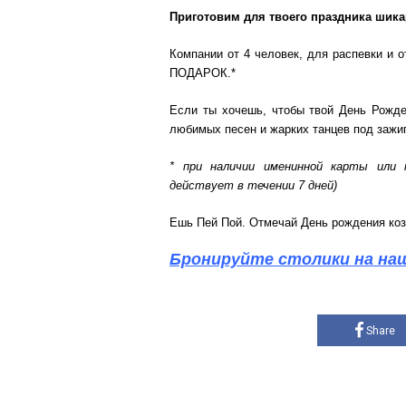
Приготовим для твоего праздника шикар
Компании от 4 человек, для распевки и от
ПОДАРОК.*
Если ты хочешь, чтобы твой День Рожде
любимых песен и жарких танцев под зажиг
* при наличии именинной карты или 
действует в течении 7 дней)
Ешь Пей Пой. Отмечай День рождения коз
Бронируйте столики на наш
Share