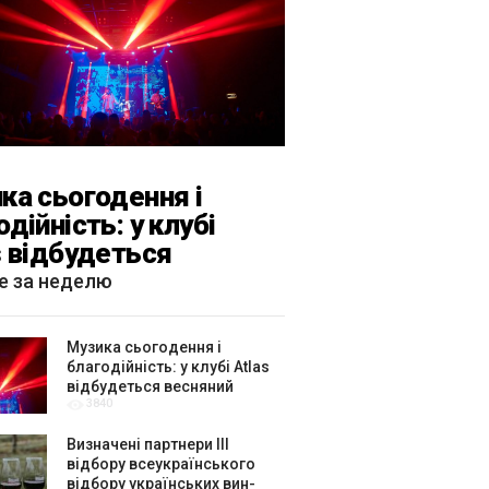
ка сьогодення і
одійність: у клубі
s відбудеться
яний «ГОМІН»
е за неделю
Музика сьогодення і
благодійність: у клубі Atlas
відбудеться весняний
3840
«ГОМІН»
Визначені партнери ІІІ
відбору всеукраїнського
відбору українських вин-