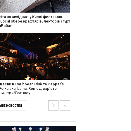
ків музичної історії: Caribbean Club
вяткує День Народження серією
дійних подій
ентальний фільм “Будинок “Слово”
йською покажуть в країнах Європи,
і та США
ЬШЕ НОВОСТЕЙ