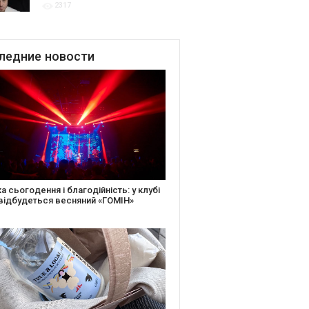
2317
для привітання молодят
до Дня Закоханих
ледние
новости
іть святкову листівку та допоможіть
ньким: майстер-клас від БФ «Юлині
і» на «Арт-завод Платформа»