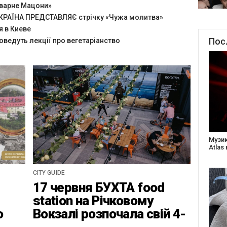
оварне Мацони»
РАЇНА ПРЕДСТАВЛЯЄ стрічку «Чужа молитва»
я в Киеве
Пос
оведуть лекції про вегетаріанство
Створ
старе
Бабус
CITY GUIDE
17 червня БУХТА food
station на Річковому
о
Вокзалі розпочала свій 4-