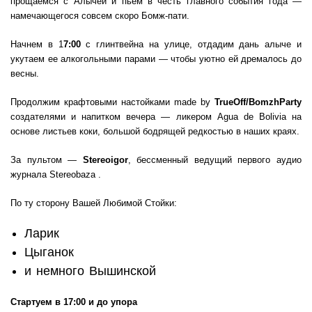
прощаемся с Алычей и пьем в честь главного события года —
намечающегося совсем скоро Бомж-пати.
Начнем в 1
7:00
с глинтвейна на улице, отдадим дань алыче и
укутаем ее алкогольными парами — чтобы уютно ей дремалось до
весны.
Продолжим крафтовыми настойками made by
TrueOff/BomzhParty
создателями и напитком вечера — ликером Agua de Bolivia на
основе листьев коки, большой бодрящей редкостью в наших краях.
За пультом —
Stereoigor
, бессменный ведущий первого аудио
журнала Stereobaza .
По ту сторону Вашей Любимой Стойки:
Ларик
Цыганок
и немного Вышинской
Стартуем в 17:00 и до упора