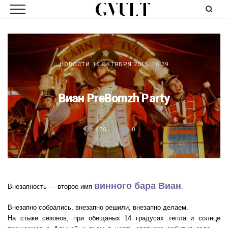
НОВОСТИ
16 ОКТЯБРЯ 2015, 16:39
Виан PreBomzh Party
470
0
винного бара Виан
Внезапность — второе имя
.
Внезапно собрались, внезапно решили, внезапно делаем.
На стыке сезонов, при обещаных 14 градусах тепла и солнце