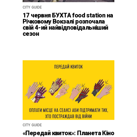
CITY GUIDE
17 червня БУХТА food station на
Річковому Вокзалі розпочала
свій 4-ий найвідповідальніший
сезон
CITY GUIDE
«Передай квиток»: Планета Кіно