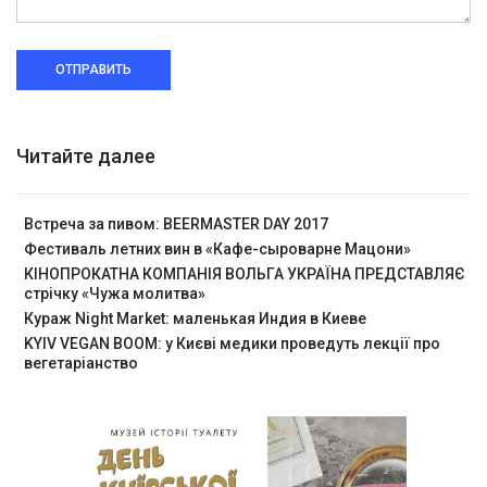
ОТПРАВИТЬ
Читайте далее
Встреча за пивом: BEERMASTER DAY 2017
Фестиваль летних вин в «Кафе-сыроварне Мацони»
КІНОПРОКАТНА КОМПАНІЯ ВОЛЬГА УКРАЇНА ПРЕДСТАВЛЯЄ
стрічку «Чужа молитва»
Кураж Night Market: маленькая Индия в Киеве
KYIV VEGAN BOOM: у Києві медики проведуть лекції про
вегетаріанство