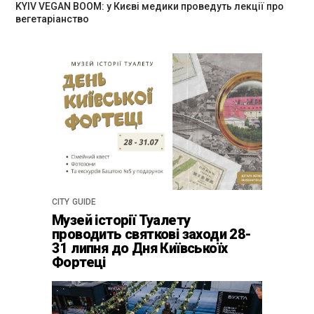
KYIV VEGAN BOOM: у Києві медики проведуть лекції про
вегетаріанство
CITY GUIDE
Музей історії Туалету
проводить святкові заходи 28-
31 липня до Дня Київськоїх
Фортеці