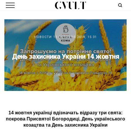
НОВОСТИ
13 ОКТЯБРЯ 2015, 15:31
День захисника України 14 жовтня
1587
0
14 жовтня українці вдізначать відразу три свята:
покрова Присвятої Богородиці, День українського
козацтва та День захисника України