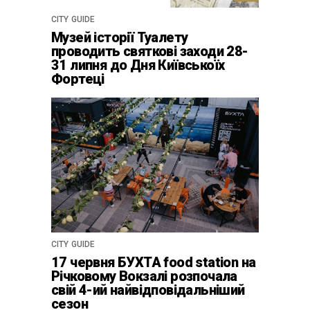
CITY GUIDE
Музей історії Туалету
проводить святкові заходи 28-
31 липня до Дня Київськоїх
Фортеці
CITY GUIDE
17 червня БУХТА food station на
Річковому Вокзалі розпочала
свій 4-ий найвідповідальніший
сезон