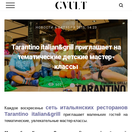
НОВОСТИ
6 ОКТЯБРЯ 2015, 14:23
Tarantino italian&grill приглашает на
тематические детские мастер-
классы
502
0
сеть итальянских ресторанов
Каждое воскресенье
Tarantino italian&grill
приглашает маленьких гостей на
тематические, увлекательные мастер-классы.