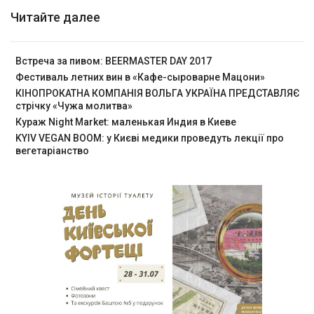
Читайте далее
Встреча за пивом: BEERMASTER DAY 2017
Фестиваль летних вин в «Кафе-сыроварне Мацони»
КІНОПРОКАТНА КОМПАНІЯ ВОЛЬГА УКРАЇНА ПРЕДСТАВЛЯЄ
стрічку «Чужа молитва»
Кураж Night Market: маленькая Индия в Киеве
KYIV VEGAN BOOM: у Києві медики проведуть лекції про
вегетаріанство