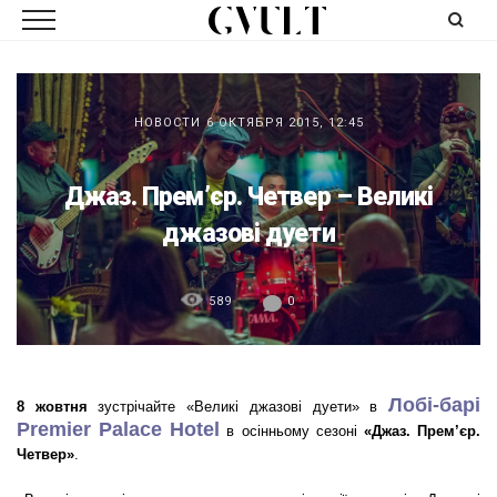
НОВОСТИ
6 ОКТЯБРЯ 2015, 12:45
Джаз. Прем’єр. Четвер – Великі
джазові дуети
589
0
Лобі-барі
8 жовтня
зустрічайте «Великі джазові дуети» в
Premier Palace Hotel
в осінньому сезоні
«Джаз. Прем’єр.
Четвер»
.