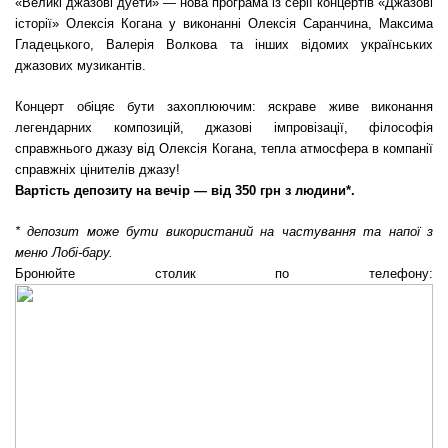
«Великі джазові дуети» — нова програма із серії концертів «Джазові
історії» Олексія Когана у виконанні Олексія Саранчина, Максима
Гладецького, Валерія Волкова та інших відомих українських
джазових музикантів.
Концерт обіцяє бути захоплюючим: яскраве живе виконання
легендарних композицій, джазові імпровізації, філософія
справжнього джазу від Олексія Когана, тепла атмосфера в компанії
справжніх цінителів джазу!
Вартість депозиту на вечір — від 350 грн з людини*.
* депозит може бути використаний на частування та напої з
меню Лобі-бару.
Бронюйте столик по телефону: