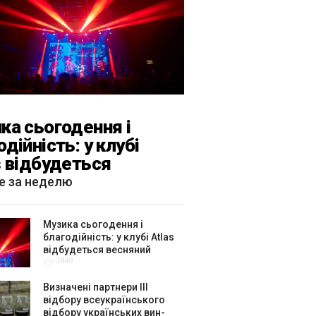
ка сьогодення і
одійність: у клубі
s відбудеться
яний «ГОМІН»
е за неделю
Музика сьогодення і
благодійність: у клубі Atlas
відбудеться весняний
3840
«ГОМІН»
Визначені партнери ІІІ
відбору всеукраїнського
відбору українських вин-