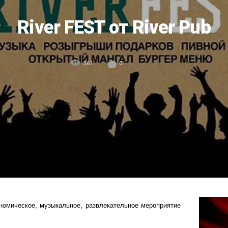
River FEST от River Pub
561
0
номическое, музыкальное, развлекательное мероприятие