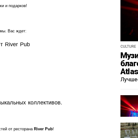
ки и подарков!
мы. Вас ждет:
т River Pub
CULTURE
Музи
благ
Atla
весн
Лучше
зыкальных коллективов.
тей от ресторана
River Pub
!