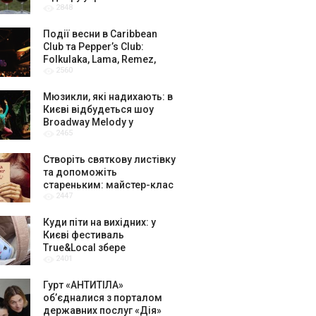
2848
амбасадорів
Події весни в Caribbean
Club та Pepper’s Club:
Folkulaka, Lama, Remez,
2560
вар’єте «Рояль» і триб’ют-
шоу
Мюзикли, які надихають: в
Києві відбудеться шоу
Broadway Melody у
2465
виконанні юних артистів
Broadway Kids Studio
Створіть святкову листівку
та допоможіть
стареньким: майстер-клас
2447
від БФ «Юлині Бабусі» на
«Арт-завод Платформа»
Куди піти на вихідних: у
Києві фестиваль
True&Local збере
2401
крафтярів, лекторів і гурт
«ЩукаРиба»
Гурт «АНТИТІЛА»
обʼєдналися з порталом
державних послуг «Дія»