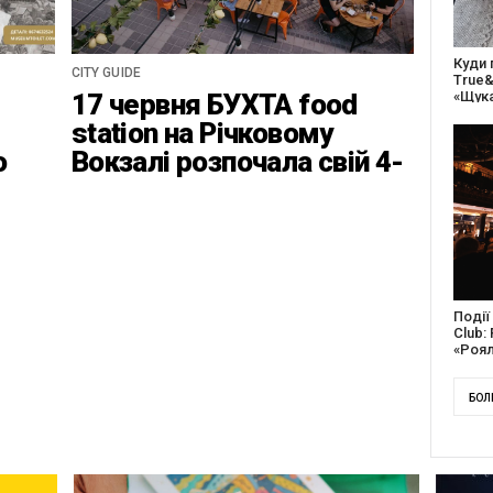
27 ро
CITY GUIDE
відс
17 червня БУХТА food
благо
station на Річковому
о
Вокзалі розпочала свій 4-
ці
ий найвідповідальніший
сезон
Докум
англі
Канад
БОЛ