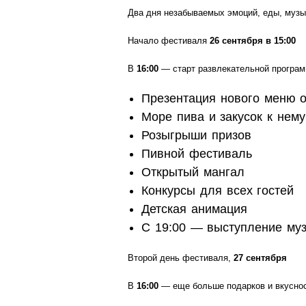
Два дня незабываемых эмоций, еды, музы
Начало фестиваля
26 сентября в 15:00
В
16:00
— старт развлекательной програм
Презентация нового меню о
Море пива и закусок к нему
Розыгрыши призов
Пивной фестиваль
Открытый мангал
Конкурсы для всех гостей
Детская анимация
С 19:00 — выступление му
Второй день фестиваля,
27 сентября
В
16:00
— еще больше подарков и вкуснос