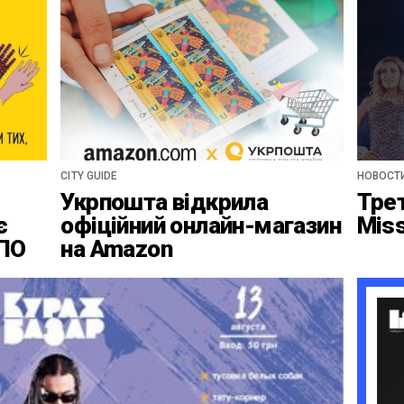
CITY GUIDE
НОВОСТ
Укрпошта відкрила
Тре
є
офіційний онлайн-магазин
Mis
ВПО
на Amazon