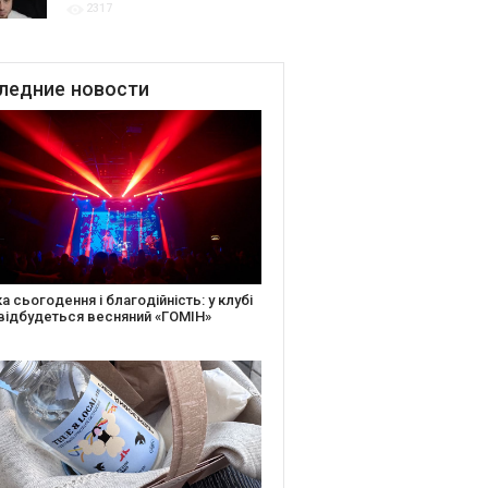
2317
для привітання молодят
до Дня Закоханих
ледние
новости
іть святкову листівку та допоможіть
ньким: майстер-клас від БФ «Юлині
і» на «Арт-завод Платформа»