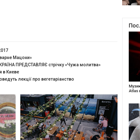
Пос
2017
оварне Мацони»
РАЇНА ПРЕДСТАВЛЯЄ стрічку «Чужа молитва»
я в Киеве
оведуть лекції про вегетаріанство
Створ
старе
Бабус