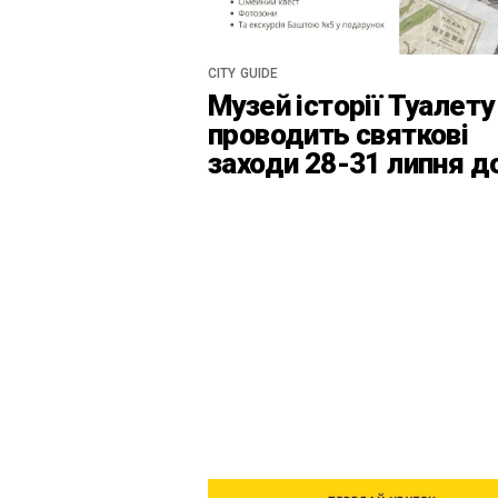
CITY GUIDE
Музей історії Туалету
проводить святкові
заходи 28-31 липня д
Дня Київськоїх Форте