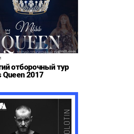
И
тий отборочный тур
s Queen 2017