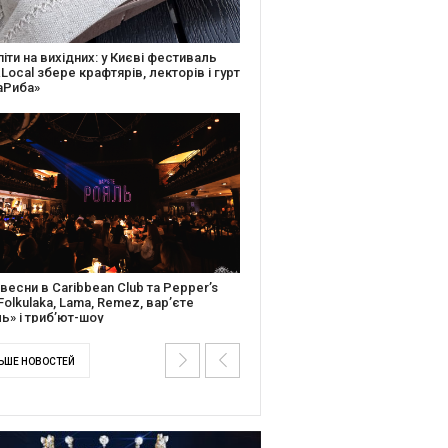
ків музичної історії: Caribbean Club
вяткує День Народження серією
дійних подій
ентальний фільм “Будинок “Слово”
йською покажуть в країнах Європи,
і та США
ЬШЕ НОВОСТЕЙ