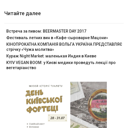
Читайте далее
Встреча за пивом: BEERMASTER DAY 2017
Фестиваль летних вин в «Кафе-сыроварне Мацони»
КІНОПРОКАТНА КОМПАНІЯ ВОЛЬГА УКРАЇНА ПРЕДСТАВЛЯЄ
стрічку «Чужа молитва»
Кураж Night Market: маленькая Индия в Киеве
KYIV VEGAN BOOM: у Києві медики проведуть лекції про
вегетаріанство