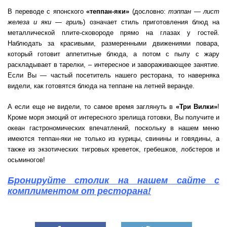
В переводе с японского
«теппан-яки»
(дословно:
тэппан — лист
железа и яки — гриль
) означает стиль приготовления блюд на
металлической плите-сковороде прямо на глазах у гостей.
Наблюдать за красивыми, размеренными движениями повара,
который готовит аппетитные блюда, а потом с пылу с жару
раскладывает в тарелки, – интересное и завораживающее занятие.
Если Вы — частый посетитель нашего ресторана, то наверняка
видели, как готовятся блюда на теппане на летней веранде.
А если еще не видели, то самое время заглянуть в
«Три Вилки»
!
Кроме моря эмоций от интересного зрелища готовки, Вы получите и
океан гастрономических впечатлений, поскольку в нашем меню
имеются теппан-яки не только из курицы, свинины и говядины, а
также из экзотических тигровых креветок, гребешков, лобстеров и
осьминогов!
Бронируйте столик на нашем сайте с
комплиментом от ресторана!