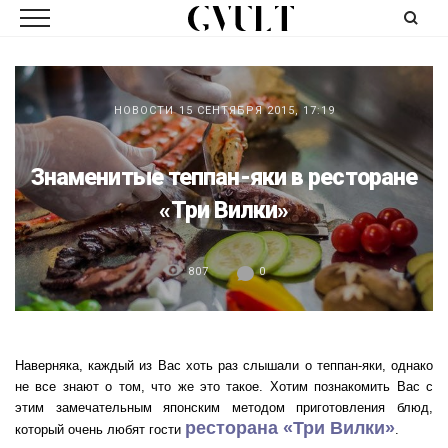
НОВОСТИ
15 СЕНТЯБРЯ 2015, 17:19
Знаменитые теппан-яки в ресторане
«Три Вилки»
807
0
Наверняка, каждый из Вас хоть раз слышали о теппан-яки, однако
не все знают о том, что же это такое. Хотим познакомить Вас с
этим замечательным японским методом приготовления блюд,
ресторана «Три Вилки»
который очень любят гости
.