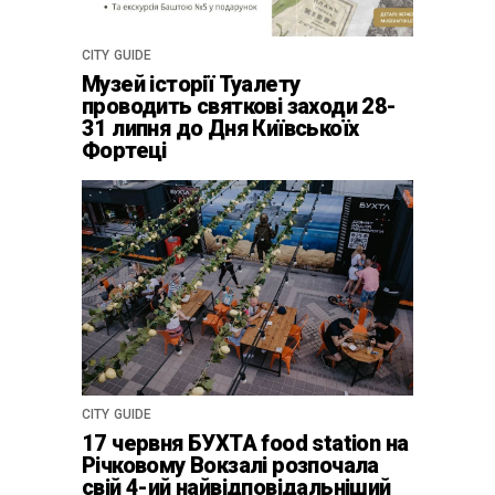
CITY GUIDE
Музей історії Туалету
проводить святкові заходи 28-
31 липня до Дня Київськоїх
Фортеці
CITY GUIDE
17 червня БУХТА food station на
Річковому Вокзалі розпочала
свій 4-ий найвідповідальніший