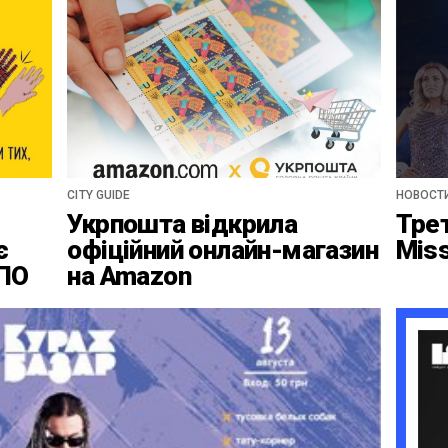
CITY GUIDE
НОВОСТ
Укрпошта відкрила
Тре
є
офіційний онлайн-магазин
Mis
ВПО
на Amazon