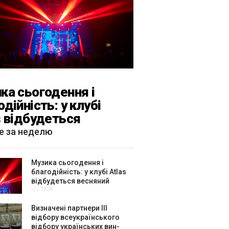
ка сьогодення і
одійність: у клубі
s відбудеться
яний «ГОМІН»
е за неделю
Музика сьогодення і
благодійність: у клубі Atlas
відбудеться весняний
3828
«ГОМІН»
Визначені партнери ІІІ
відбору всеукраїнського
відбору українських вин-