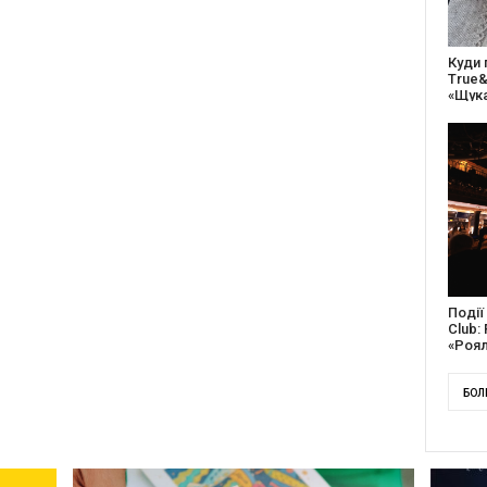
27 ро
відс
благо
Докум
англі
Канад
БОЛ