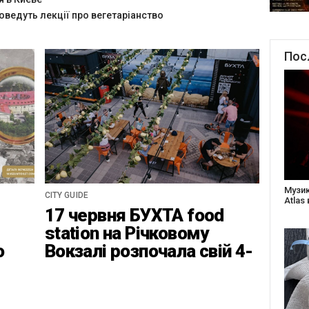
оведуть лекції про вегетаріанство
Пос
Створ
CITY GUIDE
старе
17 червня БУХТА food
Бабус
station на Річковому
о
Вокзалі розпочала свій 4-
ці
ий найвідповідальніший
сезон