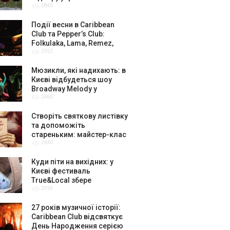
2845
амбасадорів
Події весни в Caribbean
Club та Pepper’s Club:
Folkulaka, Lama, Remez,
2552
вар’єте «Рояль» і триб’ют-
шоу
Мюзикли, які надихають: в
Києві відбудеться шоу
Broadway Melody у
2460
виконанні юних артистів
Broadway Kids Studio
Створіть святкову листівку
та допоможіть
стареньким: майстер-клас
2440
від БФ «Юлині Бабусі» на
«Арт-завод Платформа»
Куди піти на вихідних: у
Києві фестиваль
True&Local збере
2393
крафтярів, лекторів і гурт
«ЩукаРиба»
27 років музичної історії:
Caribbean Club відсвяткує
День Народження серією