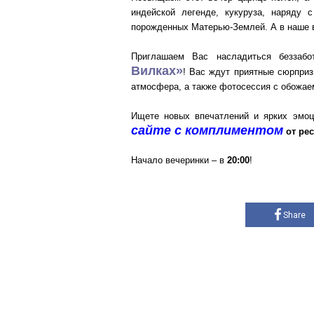
индейской легенде, кукуруза, наряду 
порожденных Матерью-Землей. А в наше в
Приглашаем Вас насладиться беззаб
Вилках»
! Вас ждут приятные сюрприз
атмосфера, а также фотосессия с обожа
Ищете новых впечатлений и ярких эмоц
сайте с комплиментом
от рес
Начало вечеринки – в
20:00
!
Share