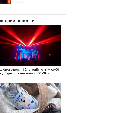
2311
благодійних подій
ледние
новости
іть святкову листівку та допоможіть
ньким: майстер-клас від БФ «Юлині
і» на «Арт-завод Платформа»