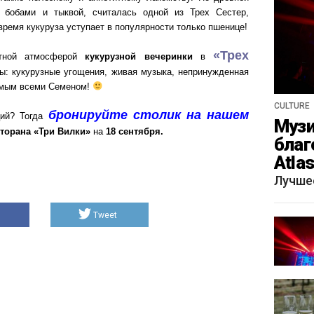
с бобами и тыквой, считалась одной из Трех Сестер,
ремя кукуруза уступает в популярности только пшенице!
«Трех
отной атмосферой
кукурузной вечеринки
в
ы: кукурузные угощения, живая музыка, непринужденная
емым всеми Семеном!
CULTURE
бронируйте столик на нашем
ий? Тогда
Музи
торана
«Три Вилки»
на
18 сентября.
благ
Atla
весн
Лучше
Tweet