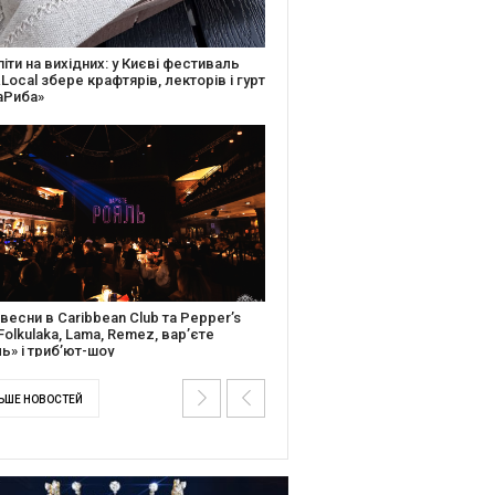
ків музичної історії: Caribbean Club
вяткує День Народження серією
дійних подій
ентальний фільм “Будинок “Слово”
йською покажуть в країнах Європи,
і та США
ЬШЕ НОВОСТЕЙ