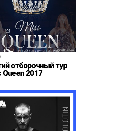
И
тий отборочный тур
s Queen 2017