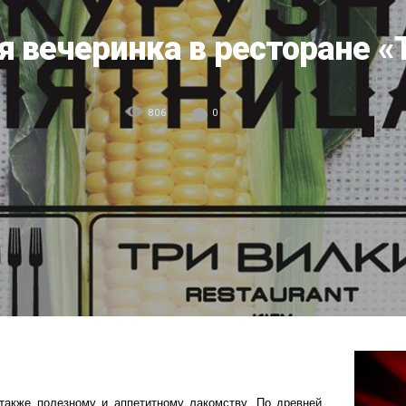
я вечеринка в ресторане «
806
0
также полезному и аппетитному лакомству. По древней