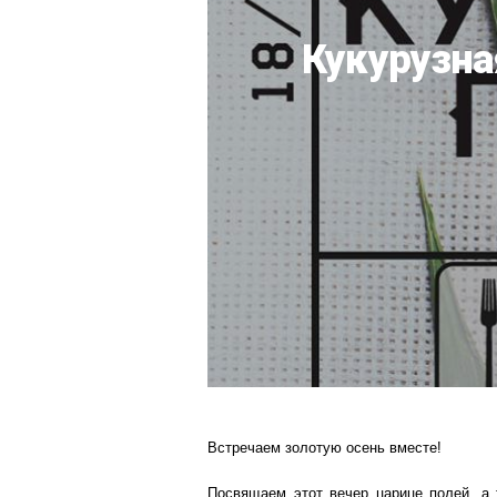
Кукурузна
Встречаем золотую осень вместе!
Посвящаем этот вечер царице полей, а 