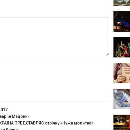
2017
оварне Мацони»
РАЇНА ПРЕДСТАВЛЯЄ стрічку «Чужа молитва»
я в Киеве