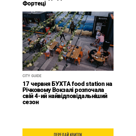
Фортеці
CITY GUIDE
17 червня БУХТА food station на
Річковому Вокзалі розпочала
свій 4-ий найвідповідальніший
сезон