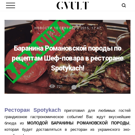
НОВОСТИ
10 СЕНТЯБРЯ 2015, 17:47
Баранина Романовской породы по
рецептам Шеф-повара в ресторане
Spotykach!
721
0
Ресторан Spotykach
приготовил для любимых гостей
грандиозное гастрономическое событие! Вас ждут вкуснейшие
блюда из
МОЛОДОЙ БАРАНИНЫ РОМАНОВСКОЙ ПОРОДЫ
,
которая будет доставляться в ресторан из украинского эко-