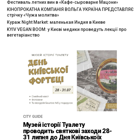
Фестиваль летних вин в «Кафе-сыроварне Мацони»
КІНОПРОКАТНА КОМПАНІЯ ВОЛЬГА УКРАЇНА ПРЕДСТАВЛЯЄ
стрічку «Чужа молитва»
Кураж Night Market: маленькая Индия в Киеве
KYIV VEGAN BOOM: у Києві медики проведуть лекції про
вегетаріанство
CITY GUIDE
Музей історії Туалету
проводить святкові заходи 28-
31 липня до Дня Київськоїх