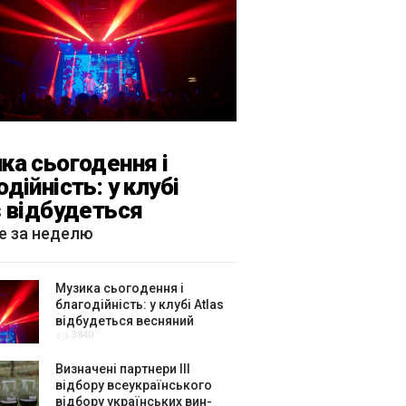
ка сьогодення і
одійність: у клубі
s відбудеться
яний «ГОМІН»
е за неделю
Музика сьогодення і
благодійність: у клубі Atlas
відбудеться весняний
3840
«ГОМІН»
Визначені партнери ІІІ
відбору всеукраїнського
відбору українських вин-