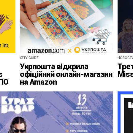
CITY GUIDE
НОВОСТ
Укрпошта відкрила
Тре
є
офіційний онлайн-магазин
Mis
ВПО
на Amazon