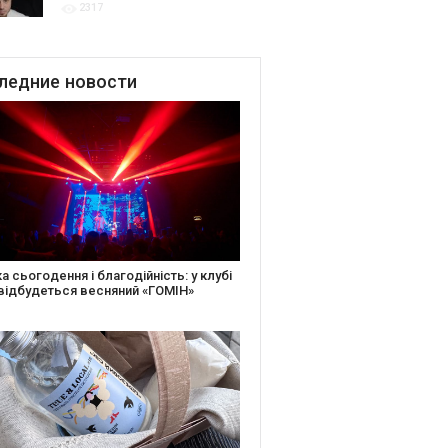
2317
для привітання молодят
до Дня Закоханих
ледние
новости
іть святкову листівку та допоможіть
ньким: майстер-клас від БФ «Юлині
і» на «Арт-завод Платформа»