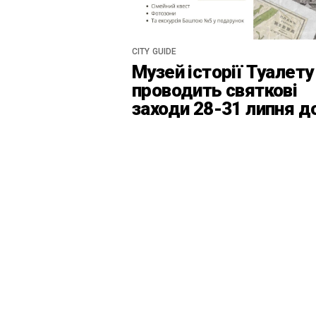
CITY GUIDE
Музей історії Туалету
проводить святкові
заходи 28-31 липня д
Дня Київськоїх Форте