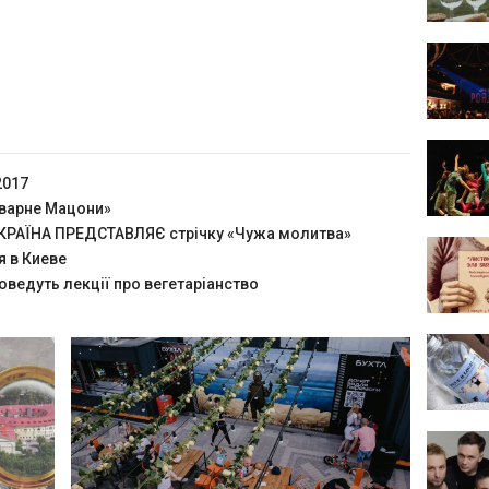
2017
оварне Мацони»
РАЇНА ПРЕДСТАВЛЯЄ стрічку «Чужа молитва»
я в Киеве
оведуть лекції про вегетаріанство