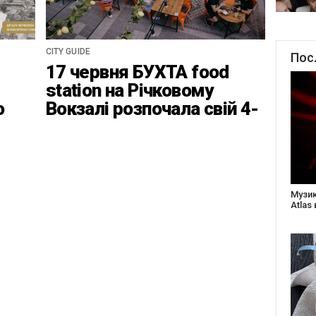
CITY GUIDE
Пос
17 червня БУХТА food
station на Річковому
о
Вокзалі розпочала свій 4-
ці
ий найвідповідальніший
сезон
Створ
старе
Бабус