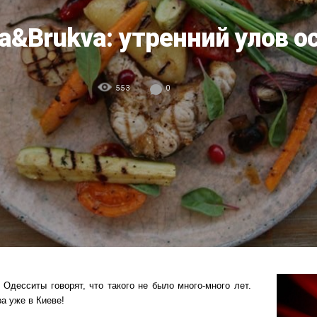
a&Brukva: утренний улов о
553
0
 Одесситы говорят, что такого не было много-много лет.
а уже в Киеве!