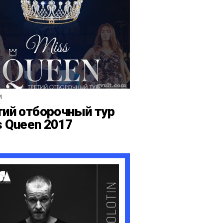
И
тий отборочный тур
s Queen 2017