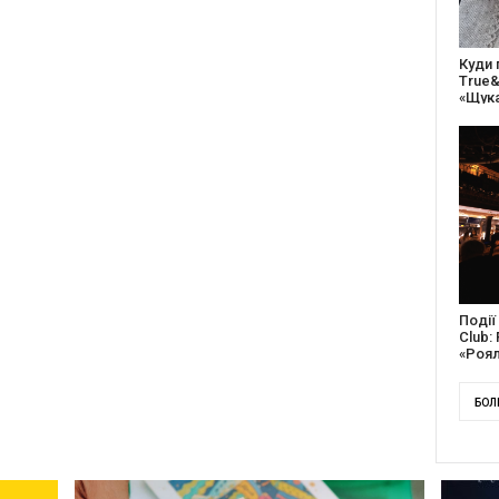
27 ро
відс
благо
Докум
англі
Канад
БОЛ