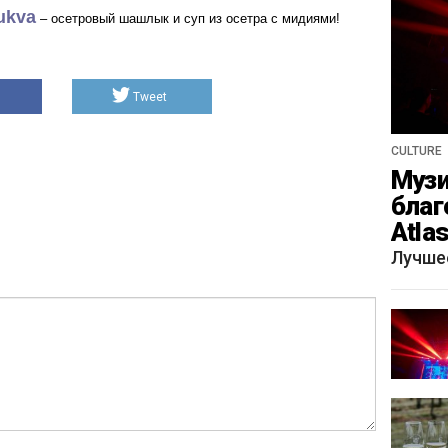
ukva
– осетровый шашлык и суп из осетра с мидиями!
Tweet
CULTURE
Музи
благ
Atla
весн
Лучше