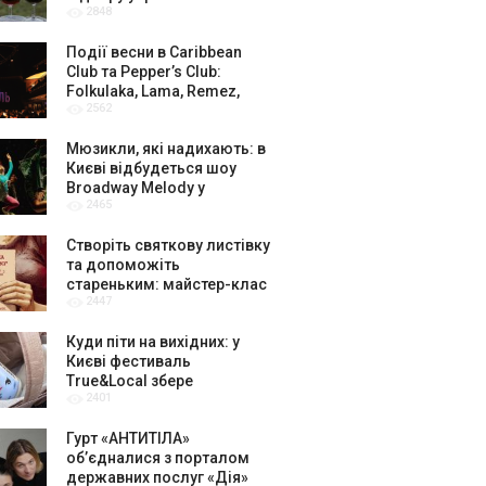
2848
амбасадорів
Події весни в Caribbean
Club та Pepper’s Club:
Folkulaka, Lama, Remez,
2562
вар’єте «Рояль» і триб’ют-
шоу
Мюзикли, які надихають: в
Києві відбудеться шоу
Broadway Melody у
2465
виконанні юних артистів
Broadway Kids Studio
Створіть святкову листівку
та допоможіть
стареньким: майстер-клас
2447
від БФ «Юлині Бабусі» на
«Арт-завод Платформа»
Куди піти на вихідних: у
Києві фестиваль
True&Local збере
2401
крафтярів, лекторів і гурт
«ЩукаРиба»
Гурт «АНТИТІЛА»
обʼєдналися з порталом
державних послуг «Дія»