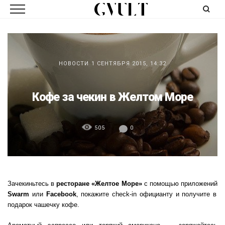
НОВОСТИ
1 СЕНТЯБРЯ 2015, 14:32
Кофе за чекин в Желтом Море
505
0
Зачекиньтесь в
ресторане «Желтое Море»
с помощью приложений
Swarm
или
Facebook
, покажите check-in официанту и получите в
подарок чашечку кофе.