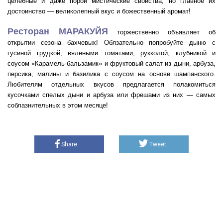
целебные и даже порой мистические свойства, но главное их
достоинство — великолепный вкус и божественный аромат!
Ресторан МАРАКУЙЯ
торжественно объявляет об
открытии сезона бахчевых! Обязательно попробуйте дыню с
гусиной грудкой, вялеными томатами, рукколой, клубникой и
соусом «Карамель-бальзамик» и фруктовый салат из дыни, арбуза,
персика, малины и базилика с соусом на основе шампанского.
Любителям отдельных вкусов предлагается полакомиться
кусочками спелых дыни и арбуза или фрешами из них — самых
соблазнительных в этом месяце!
Share
Tweet