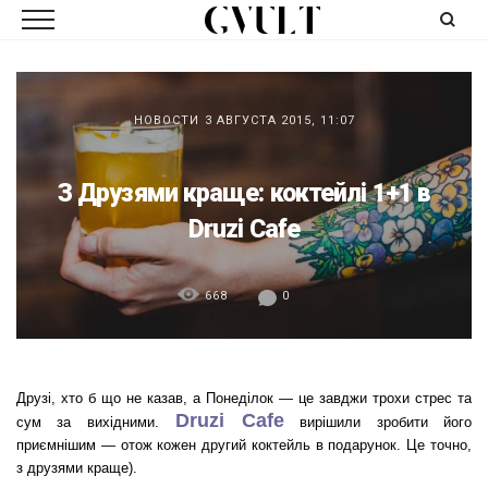
НОВОСТИ
3 АВГУСТА 2015, 11:07
З Друзями краще: коктейлі 1+1 в
Druzi Cafe
668
0
Друзі, хто б що не казав, а Понеділок — це завджи трохи стрес та
Druzi Cafe
сум за вихідними.
вирішили зробити його
приємнішим — отож кожен другий коктейль в подарунок. Це точно,
з друзями краще).