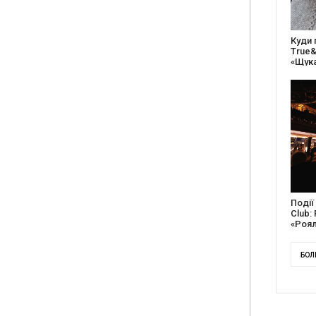
27 ро
відс
благо
Докум
англі
Канад
БОЛ