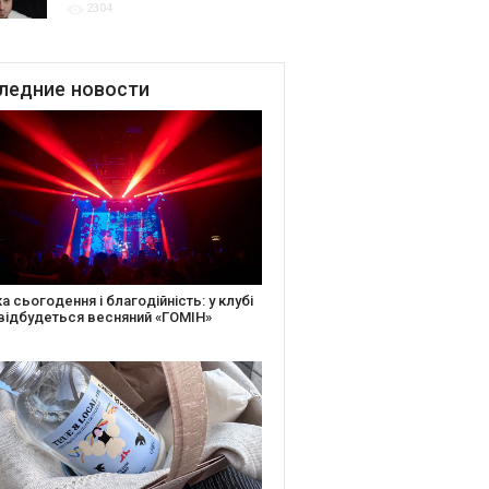
2304
для привітання молодят
до Дня Закоханих
ледние
новости
іть святкову листівку та допоможіть
ньким: майстер-клас від БФ «Юлині
і» на «Арт-завод Платформа»