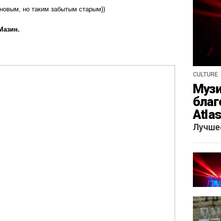
 новым, но таким забытым старым))
Мазин.
CULTURE
Музи
благ
Atla
весн
Лучше