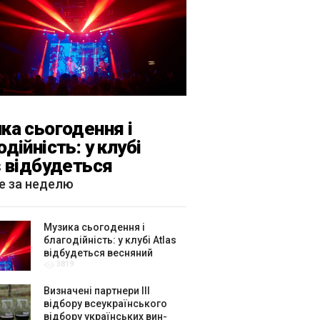
ка сьогодення і
одійність: у клубі
s відбудеться
яний «ГОМІН»
е за неделю
Музика сьогодення і
благодійність: у клубі Atlas
відбудеться весняний
3819
«ГОМІН»
Визначені партнери ІІІ
відбору всеукраїнського
відбору українських вин-