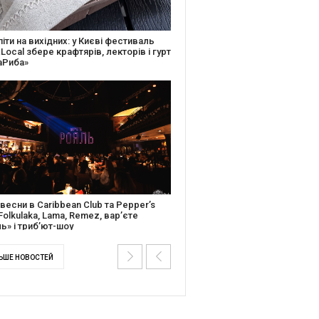
ків музичної історії: Caribbean Club
вяткує День Народження серією
дійних подій
ентальний фільм “Будинок “Слово”
йською покажуть в країнах Європи,
і та США
ЬШЕ НОВОСТЕЙ