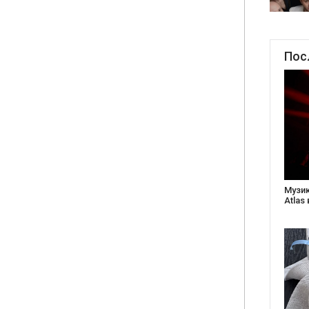
Пос
Створ
старе
Бабус