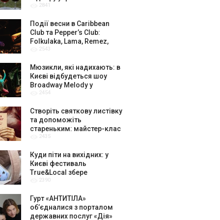
2841
амбасадорів
Події весни в Caribbean
Club та Pepper’s Club:
Folkulaka, Lama, Remez,
2543
вар’єте «Рояль» і триб’ют-
шоу
Мюзикли, які надихають: в
Києві відбудеться шоу
Broadway Melody у
2454
виконанні юних артистів
Broadway Kids Studio
Створіть святкову листівку
та допоможіть
стареньким: майстер-клас
2435
від БФ «Юлині Бабусі» на
«Арт-завод Платформа»
Куди піти на вихідних: у
Києві фестиваль
True&Local збере
2390
крафтярів, лекторів і гурт
«ЩукаРиба»
Гурт «АНТИТІЛА»
обʼєдналися з порталом
державних послуг «Дія»