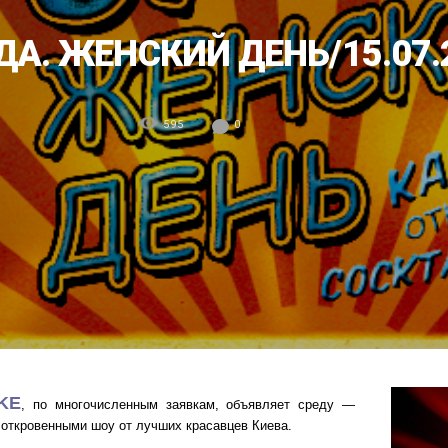
ДА. ЖЕНСКИЙ ДЕНЬ/15.07.
595
0
KE
, по многочисленным заявкам, объявляет среду —
кровенными шоу от лучших красавцев Киева.