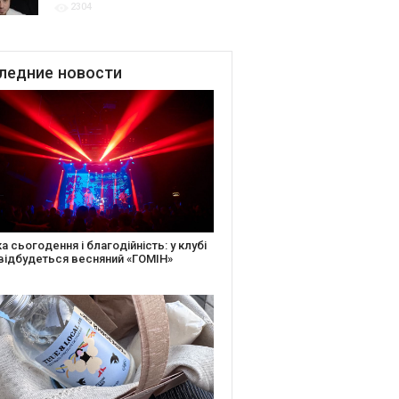
2304
для привітання молодят
до Дня Закоханих
ледние
новости
іть святкову листівку та допоможіть
ньким: майстер-клас від БФ «Юлині
і» на «Арт-завод Платформа»