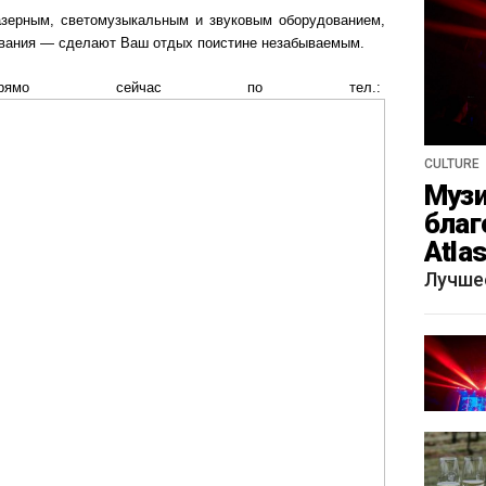
азерным, светомузыкальным и звуковым оборудованием,
ивания — сделают Ваш отдых поистине незабываемым.
прямо сейчас по тел.:
CULTURE
Музи
благ
Atla
весн
Лучше