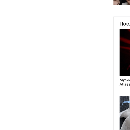
Пос
Створ
старе
Бабус