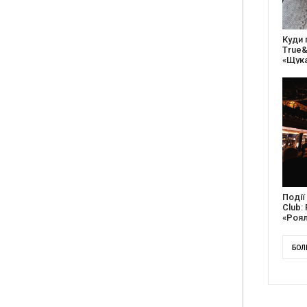
27 ро
відс
благо
Докум
англі
Канад
БОЛ