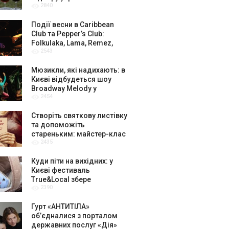
2840
амбасадорів
Події весни в Caribbean
Club та Pepper’s Club:
Folkulaka, Lama, Remez,
2543
вар’єте «Рояль» і триб’ют-
шоу
Мюзикли, які надихають: в
Києві відбудеться шоу
Broadway Melody у
2454
виконанні юних артистів
Broadway Kids Studio
Створіть святкову листівку
та допоможіть
стареньким: майстер-клас
2435
від БФ «Юлині Бабусі» на
«Арт-завод Платформа»
Куди піти на вихідних: у
Києві фестиваль
True&Local збере
2390
крафтярів, лекторів і гурт
«ЩукаРиба»
Гурт «АНТИТІЛА»
обʼєдналися з порталом
державних послуг «Дія»