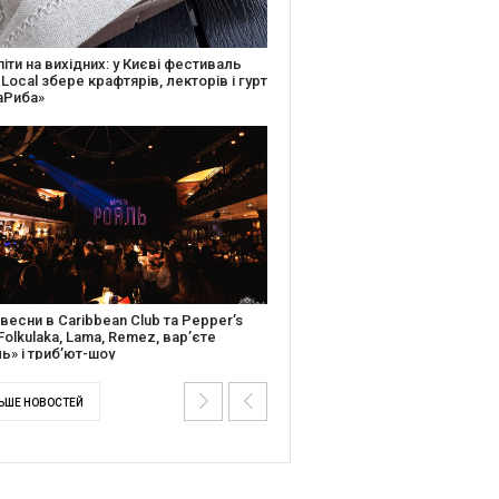
ків музичної історії: Caribbean Club
вяткує День Народження серією
дійних подій
ентальний фільм “Будинок “Слово”
йською покажуть в країнах Європи,
і та США
ЬШЕ НОВОСТЕЙ