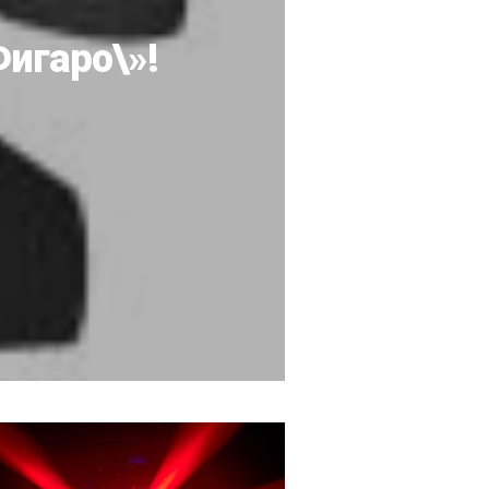
Фигаро\»!