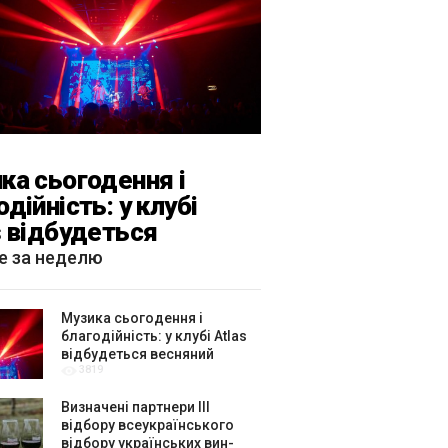
ка сьогодення і
одійність: у клубі
s відбудеться
яний «ГОМІН»
е за неделю
Музика сьогодення і
благодійність: у клубі Atlas
відбудеться весняний
3819
«ГОМІН»
Визначені партнери ІІІ
відбору всеукраїнського
відбору українських вин-