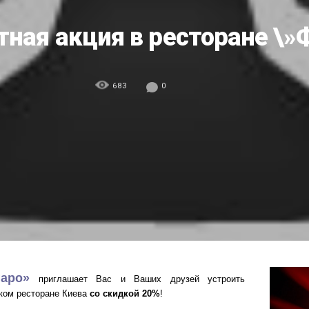
ная акция в ресторане \»
683
0
гаро»
приглашает Вас и Ваших друзей устроить
ком ресторане Киева
со скидкой 20%
!