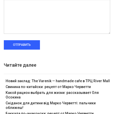
ОТПРАВИТЬ
Читайте далее
Новий заклад: The Varenik — handmade cafe в ТРЦ River Mall
Свинина по-китайски: рецепт от Марко Черветти
Какой рацион выбрать для жизни: рассказывает Оля
Осокина
Сніданок для дитини від Марко Черветті: пальчики
оближеш!
Баккала по-анаконски: рецепт от Марко Черветти