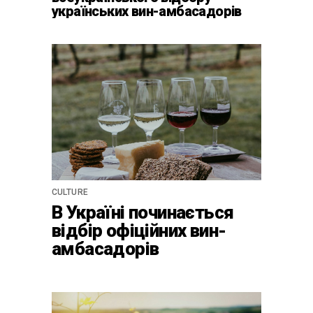
українських вин-амбасадорів
CULTURE
В Україні починається
відбір офіційних вин-
амбасадорів
країни-2024 для центру
культурної винної
спадщини La Cité du Vin у