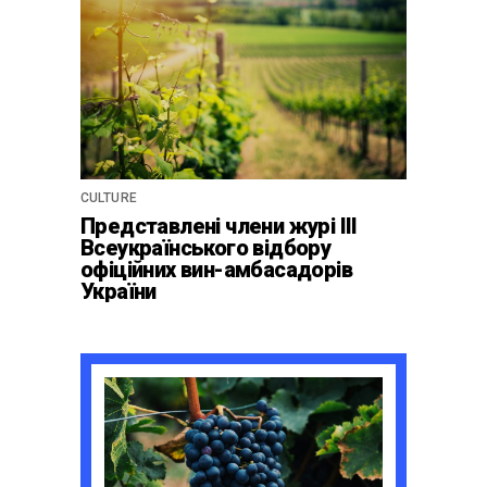
Бордо
CULTURE
Представлені члени журі ІІІ
Всеукраїнського відбору
офіційних вин-амбасадорів
України