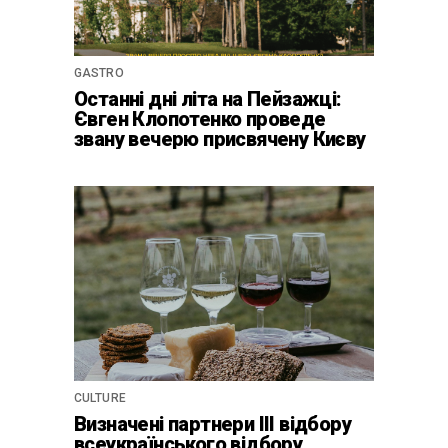
GASTRO
Останні дні літа на Пейзажці:
Євген Клопотенко проведе
звану вечерю присвячену Києву
CULTURE
Визначені партнери ІІІ відбору
всеукраїнського відбору