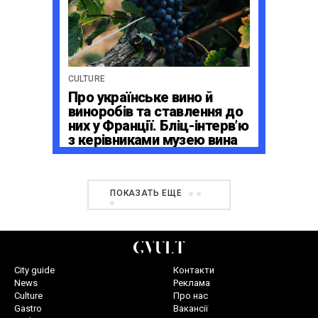
CULTURE
Про українське вино й
виноробів та ставлення до
них у Франції. Бліц-інтерв’ю
з керівниками музею вина
La Cité du Vin в Бордо
ПОКАЗАТЬ ЕЩЕ
City guide
Контакти
News
Реклама
Culture
Про нас
Gastro
Вакансії