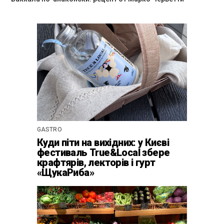
GASTRO
Куди піти на вихідних: у Києві
фестиваль True&Local збере
крафтярів, лекторів і гурт
«ЩукаРиба»