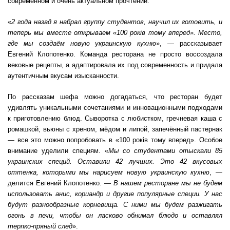
современном и очень актуальном прочтении.
«
2 года назад я набрал группу студентов, научил их готовить, и
теперь мы вместе открываем «100 років тому вперед». Место,
где мы создаём новую украинскую кухню
», — рассказывает
Евгений Клопотенко. Команда ресторана не просто воссоздала
вековые рецепты, а адаптировала их под современность и придала
аутентичным вкусам изысканности.
По рассказам шефа можно догадаться, что ресторан будет
удивлять уникальными сочетаниями и инновационными подходами
к приготовлению блюд. Сыворотка с любистком, гречневая каша с
ромашкой, вьюны с хреном, мёдом и липой, запечённый пастернак
— все это можно попробовать в «100 років тому вперед». Особое
внимание уделили специям. «
Мы со студентами отыскали 85
украинских специй. Оставили 42 лучших. Это 42 вкусовых
оттенка, которыми мы нарисуем новую украинскую кухню
, —
делится Евгений Клопотенко. —
В нашем ресторане мы не будем
использовать анис, кориандр и другие популярные специи. У нас
будут разнообразные корневища. С ними мы будем разжигать
огонь в печи, чтобы он ласково обнимал блюдо и оставлял
терпко-пряный след
».