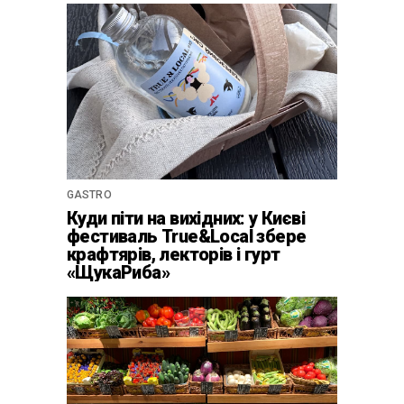
GASTRO
Куди піти на вихідних: у Києві
фестиваль True&Local збере
крафтярів, лекторів і гурт
«ЩукаРиба»