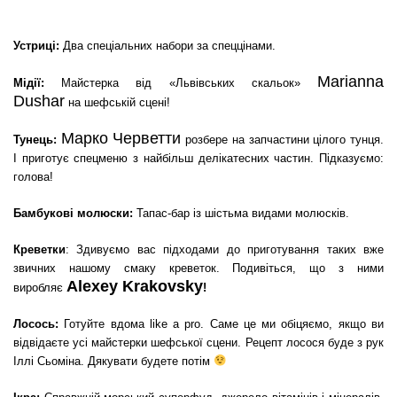
Устриці:
Два спеціальних набори за спеццінами.
Marianna
Мідії:
Майстерка від «Львівських скальок»
Dushar
на шефській сцені!
Марко Черветти
Тунець:
розбере на запчастини цілого тунця.
І приготує спецменю з найбільш делікатесних частин. Підказуємо:
голова!
Бамбукові молюски:
Тапас-бар із шістьма видами молюсків.
Креветки
: Здивуємо вас підходами до приготування таких вже
звичних нашому смаку креветок. Подивіться, що з ними
Alexey Krakovsky
виробляє
!
Лосось:
Готуйте вдома like a pro. Саме це ми обіцяємо, якщо ви
відвідаєте усі майстерки шефської сцени. Рецепт лосося буде з рук
Іллі Сьоміна. Дякувати будете потім