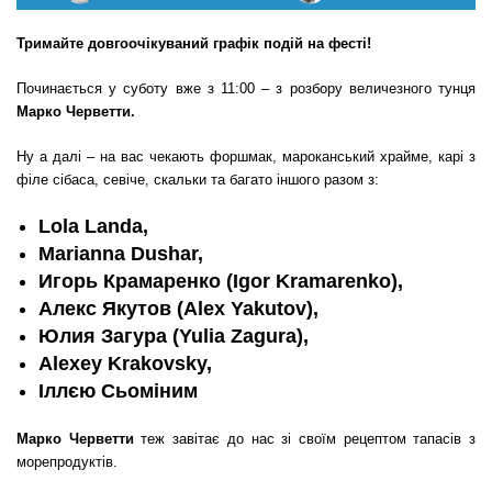
Тримайте довгоочікуваний графік подій на фесті!
Починається у суботу вже з 11:00 – з розбору величезного тунця
Марко Черветти.
Ну а далі – на вас чекають форшмак, мароканський храйме, карі з
філе сібаса, севіче, скальки та багато іншого разом з:
Lola Landa,
Marianna Dushar,
Игорь Крамаренко (Igor Kramarenko),
Алекс Якутов (Alex Yakutov),
Юлия Загура (Yulia Zagura),
Alexey Krakovsky,
Іллєю Сьоміним
Марко Черветти
теж завітає до нас зі своїм рецептом тапасів з
морепродуктів.