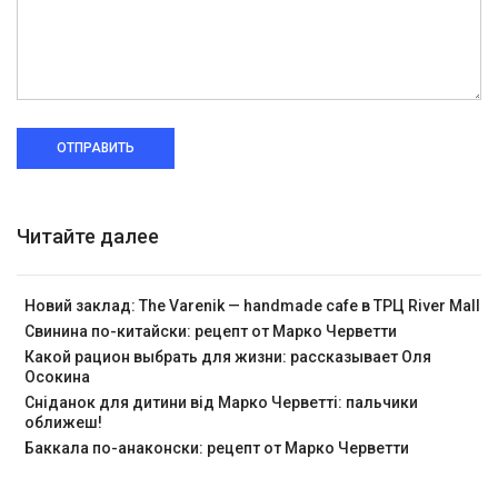
ОТПРАВИТЬ
Читайте далее
Новий заклад: The Varenik — handmade cafe в ТРЦ River Mall
Свинина по-китайски: рецепт от Марко Черветти
Какой рацион выбрать для жизни: рассказывает Оля
Осокина
Сніданок для дитини від Марко Черветті: пальчики
оближеш!
Баккала по-анаконски: рецепт от Марко Черветти