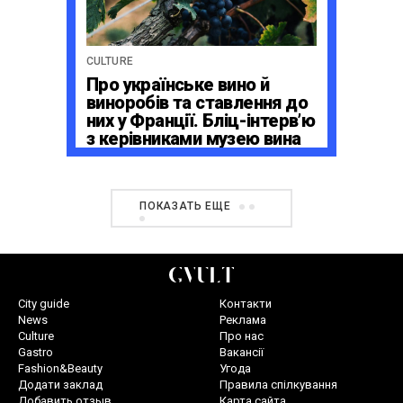
CULTURE
Про українське вино й
виноробів та ставлення до
них у Франції. Бліц-інтерв’ю
з керівниками музею вина
La Cité du Vin в Бордо
ПОКАЗАТЬ ЕЩЕ
City guide
Контакти
News
Реклама
Culture
Про нас
Gastro
Вакансії
Fashion&Beauty
Угода
Додати заклад
Правила спілкування
Добавить отзыв
Карта сайта