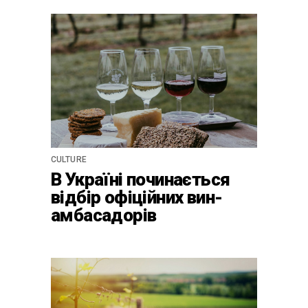
CULTURE
В Україні починається
відбір офіційних вин-
амбасадорів
країни-2024 для центру
культурної винної
спадщини La Cité du Vin у
Бордо