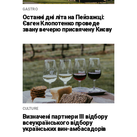
GASTRO
Останні дні літа на Пейзажці:
Євген Клопотенко проведе
звану вечерю присвячену Києву
CULTURE
Визначені партнери ІІІ відбору
всеукраїнського відбору
українських вин-амбасадорів