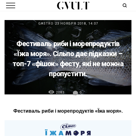
GASTRO
23 НОЯБРЯ 2018, 14:07
Фестиваль риби і морепродуктів
«Їжа моря». Сільпо дає підказки –
топ-7 «фішок» фесту, які не можна
пропустити.
2083
0
Фестиваль риби і морепродуктів «Їжа моря».